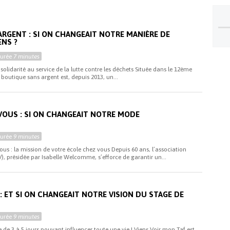
ARGENT : SI ON CHANGEAIT NOTRE MANIÈRE DE
ENS ?
Durée
7 minutes
solidarité au service de la lutte contre les déchets Située dans le 12ème
boutique sans argent est, depuis 2013, un...
VOUS : SI ON CHANGEAIT NOTRE MODE
Durée
9 minutes
ous : la mission de votre école chez vous Depuis 60 ans, l’association
), présidée par Isabelle Welcomme, s’efforce de garantir un...
: ET SI ON CHANGEAIT NOTRE VISION DU STAGE DE
Durée
9 minutes
 de 3 à 5 jours pouvant influencer toute une vie ! Viens Voir mon Taf est