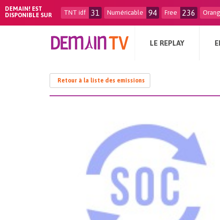
DEMAIN! EST
31
94
236
TNT idf
Numéricable
Free
Oran
DISPONIBLE SUR
LE REPLAY
E
Retour à la liste des emissions