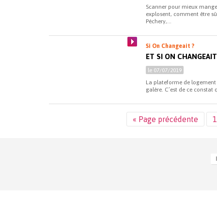
Scanner pour mieux manger 
explosent, comment être sû
Péchery,...
Si On Changeait ?
ET SI ON CHANGEAI
le 07/07/2019
La plateforme de logement p
galère. C’est de ce constat 
« Page précédente
1