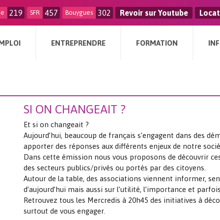
219
457
302
Revoir sur Youtube
Locat
ge
SFR
Bouygues
MPLOI
ENTREPRENDRE
FORMATION
IN
SI ON CHANGEAIT ?
Et si on changeait ?
Aujourd’hui, beaucoup de français s’engagent dans des dé
apporter des réponses aux différents enjeux de notre socié
Dans cette émission nous vous proposons de découvrir ces in
des secteurs publics/privés ou portés par des citoyens.
Autour de la table, des associations viennent informer, sensi
d’aujourd’hui mais aussi sur l’utilité, l’importance et parfo
Retrouvez tous les Mercredis à 20h45 des initiatives à déc
surtout de vous engager.