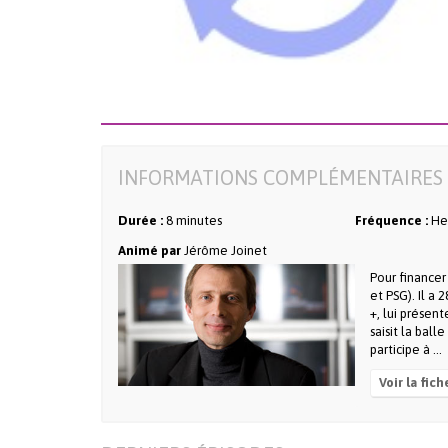
INFORMATIONS COMPLÉMENTAIRES 
Durée :
8 minutes
Fréquence :
He
Animé par
Jérôme Joinet
Pour financer
et PSG). Il a 
+, lui présent
saisit la ball
participe à ...
Voir la fich