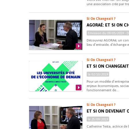
une association crée par troi
Si On Changeait ?
AGORAÉ: ET SI ON C
Emission du
09/05/2019
- 
Découvrez AGORAé, un concep
lieu d’entraide, d’échange e
Si On Changeait ?
ET SI ON CHANGEAI
le 02/10/2019
Pour un modèle d’entrepris
enjeux économiques, sociau
fonctionnement de...
Si On Changeait ?
ET SI ON DEVENAIT 
le 25/09/2019
Catherine Testa, actrice de