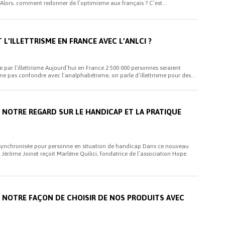
 Alors, comment redonner de l’optimisme aux français ? C’est...
T L’ILLETTRISME EN FRANCE AVEC L’ANLCI ?
 par l’illettrisme Aujourd’hui en France 2 500 000 personnes seraient
A ne pas confondre avec l’analphabétisme, on parle d’illettrisme pour des...
T NOTRE REGARD SUR LE HANDICAP ET LA PRATIQUE
ynchronisée pour personne en situation de handicap Dans ce nouveau
Jérôme Joinet reçoit Marlène Quilici, fondatrice de l’association Hope
T NOTRE FAÇON DE CHOISIR DE NOS PRODUITS AVEC