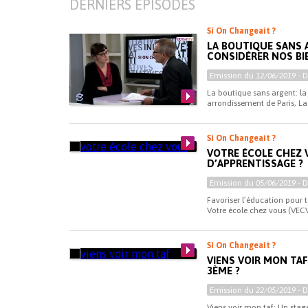
DERNIERS ÉPISODES
Si On Changeait ?
LA BOUTIQUE SANS 
CONSIDÉRER NOS BI
Emission du
12/06/2019
- 
La boutique sans argent: la 
arrondissement de Paris, La 
Si On Changeait ?
VOTRE ÉCOLE CHEZ 
D’APPRENTISSAGE ?
Emission du
05/06/2019
- 
Favoriser l’éducation pour t
Votre école chez vous (VECV
Si On Changeait ?
VIENS VOIR MON TAF
3ÈME ?
Emission du
22/05/2019
- 
Viens voir mon taf: Un stage