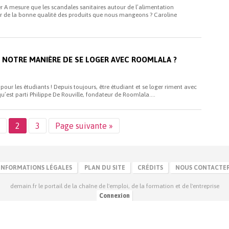
A mesure que les scandales sanitaires autour de l’alimentation
r de la bonne qualité des produits que nous mangeons ? Caroline
T NOTRE MANIÈRE DE SE LOGER AVEC ROOMLALA ?
our les étudiants ! Depuis toujours, être étudiant et se loger riment avec
qu’est parti Philippe De Rouville, fondateur de Roomlala....
2
3
Page suivante »
INFORMATIONS LÉGALES
PLAN DU SITE
CRÉDITS
NOUS CONTACTE
demain.fr le portail de la chaîne de l'emploi, de la formation et de l'entreprise
Connexion
Retrouvez-nous sur :
Youtube
Twitter
Facebook
Google+
Dailymotion