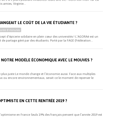
s amies, Virginie...
HANGEAIT LE COÛT DE LA VIE ÉTUDIANTE ?
Durée
8 minutes
t d’épicerie solidaire en plein cœur des universités ! L’AGORAé est un
t de partage géré par des étudiants. Porté par la FAGE (Fédération...
T NOTRE MODÈLE ÉCONOMIQUE AVEC LE MOUVES ?
e plus juste Le monde change et l’économie aussi. Face aux multiples
x ou encore environnementaux, serait-ce le moment de repenser le
OPTIMISTE EN CETTE RENTRÉE 2019 ?
 l’optimisme en France Seuls 19% des français pensent que l’année 2019 est