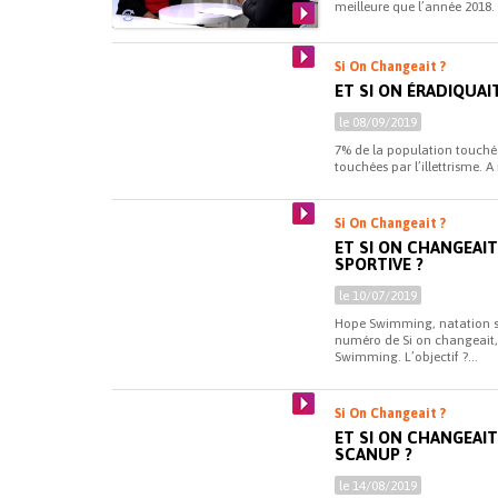
meilleure que l’année 2018.
Si On Changeait ?
ET SI ON ÉRADIQUAI
le 08/09/2019
7% de la population touchée
touchées par l’illettrisme. 
Si On Changeait ?
ET SI ON CHANGEAI
SPORTIVE ?
le 10/07/2019
Hope Swimming, natation s
numéro de Si on changeait, 
Swimming. L’objectif ?...
Si On Changeait ?
ET SI ON CHANGEAI
SCANUP ?
le 14/08/2019