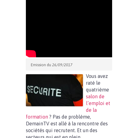
Emission du
26/09/2017
Vous avez
raté le
quatrième
salon de
l’emploi et
de la
formation
? Pas de problème,
DemainTV est allé à la rencontre des
sociétés qui recrutent. Et un des
secteurs qui est en plein