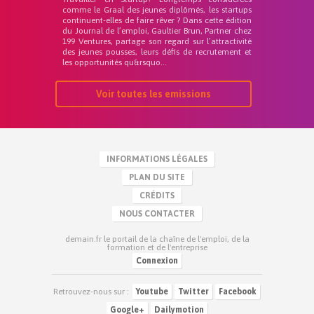
comme le Graal des jeunes diplômés, les startups
continuent-elles de faire rêver ? Dans cette édition
du Journal de l’emploi, Gaultier Brun, Partner chez
199 Ventures, partage son regard sur l’attractivité
des jeunes pousses, leurs défis de recrutement et
les opportunités qu&rsquo...
Voir toutes les emissions
INFORMATIONS LÉGALES
PLAN DU SITE
CRÉDITS
NOUS CONTACTER
demain.fr le portail de la chaîne de l'emploi, de la
formation et de l'entreprise
Connexion
Retrouvez-nous sur :
Youtube
Twitter
Facebook
Google+
Dailymotion