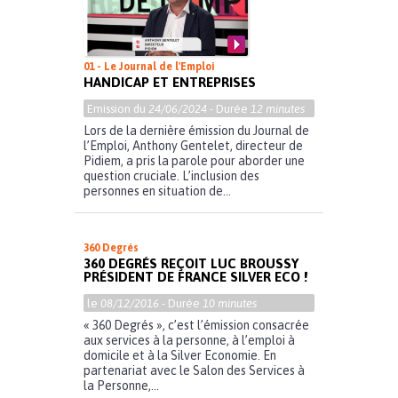
01 - Le Journal de l'Emploi
HANDICAP ET ENTREPRISES
Emission du
24/06/2024
- Durée
12 minutes
Lors de la dernière émission du Journal de
l’Emploi, Anthony Gentelet, directeur de
Pidiem, a pris la parole pour aborder une
question cruciale. L’inclusion des
personnes en situation de...
360 Degrés
360 DEGRÉS REÇOIT LUC BROUSSY
PRÉSIDENT DE FRANCE SILVER ECO !
le
08/12/2016
- Durée
10 minutes
« 360 Degrés », c’est l’émission consacrée
aux services à la personne, à l’emploi à
domicile et à la Silver Economie. En
partenariat avec le Salon des Services à
la Personne,...