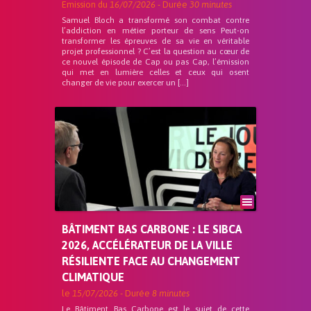
Emission du
16/07/2026
- Durée
30 minutes
Samuel Bloch a transformé son combat contre
l’addiction en métier porteur de sens Peut-on
transformer les épreuves de sa vie en véritable
projet professionnel ? C’est la question au cœur de
ce nouvel épisode de Cap ou pas Cap, l’émission
qui met en lumière celles et ceux qui osent
changer de vie pour exercer un […]
BÂTIMENT BAS CARBONE : LE SIBCA
2026, ACCÉLÉRATEUR DE LA VILLE
RÉSILIENTE FACE AU CHANGEMENT
CLIMATIQUE
le
15/07/2026
- Durée
8 minutes
Le Bâtiment Bas Carbone est le sujet de cette