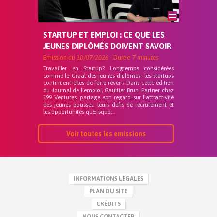
STARTUP ET EMPLOI : CE QUE LES
JEUNES DIPLÔMÉS DOIVENT SAVOIR
Emission du
10/07/2026
- Durée
7 minutes
Travailler en Startup? Longtemps considérées
comme le Graal des jeunes diplômés, les startups
continuent-elles de faire rêver ? Dans cette édition
du Journal de l’emploi, Gaultier Brun, Partner chez
199 Ventures, partage son regard sur l’attractivité
des jeunes pousses, leurs défis de recrutement et
les opportunités qu&rsquo...
Voir toutes les emissions
INFORMATIONS LÉGALES
PLAN DU SITE
CRÉDITS
NOUS CONTACTER