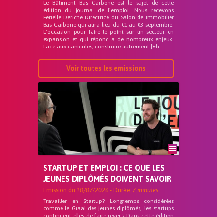
Le Bâtiment Bas Carbone est le sujet de cette
édition du journal de l’emploi. Nous recevons
Férielle Deriche Directrice du Salon de Immobilier
Bas Carbone qui aura lieu du 01 au 03 septembre.
L’occasion pour faire le point sur un secteur en
expansion et qui répond a de nombreux enjeux.
Face aux canicules, construire autrement [&h...
Voir toutes les emissions
STARTUP ET EMPLOI : CE QUE LES
JEUNES DIPLÔMÉS DOIVENT SAVOIR
Emission du
10/07/2026
- Durée
7 minutes
Travailler en Startup? Longtemps considérées
comme le Graal des jeunes diplômés, les startups
continuent-elles de faire rêver ? Dans cette édition