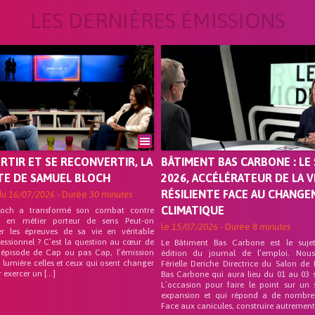
LES DERNIÈRES ÉMISSIONS
ORTIR ET SE RECONVERTIR, LA
BÂTIMENT BAS CARBONE : LE 
TE DE SAMUEL BLOCH
2026, ACCÉLÉRATEUR DE LA V
RÉSILIENTE FACE AU CHANG
du
16/07/2026
- Durée
30 minutes
CLIMATIQUE
loch a transformé son combat contre
on en métier porteur de sens Peut-on
le
15/07/2026
- Durée
8 minutes
er les épreuves de sa vie en véritable
fessionnel ? C’est la question au cœur de
Le Bâtiment Bas Carbone est le suje
 épisode de Cap ou pas Cap, l’émission
édition du journal de l’emploi. Nou
 lumière celles et ceux qui osent changer
Férielle Deriche Directrice du Salon de
r exercer un […]
Bas Carbone qui aura lieu du 01 au 03 
L’occasion pour faire le point sur un 
expansion et qui répond a de nombre
Face aux canicules, construire autrement 