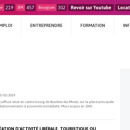
219
457
302
Revoir sur Youtube
Locat
ge
SFR
Bouygues
MPLOI
ENTREPRENDRE
FORMATION
IN
 15/02/2019
coiffure situé en centre bourg de Buxières-les-Mines, sur la place principale
. Stationnements à proximité immédiate. Murs acquis en 2003...
ATION D’ACTIVITÉ LIBÉRALE, TOURISTIQUE OU