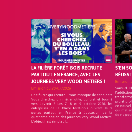
LA FILIÈRE FORÊT-BOIS RECRUTE
S’EN S
PARTOUT EN FRANCE, AVEC LES
RÉUSSI
JOURNÉES VERY WOOD MÉTIERS !
Emission 
Emission du
20/07/2026
Samuel B
l’addicti
Une filière qui recrute… mais manque de candidats
transform
Vous cherchez un métier utile, concret et tourné
projet pro
vers l’avenir ? Les 7, 8 et 9 octobre 2026, les
ce nouvel
entreprises de la filière forêt-bois ouvrent leurs
qui met en
portes partout en France à l’occasion de la
de vie pou
quatrième édition des journées Very Wood Métiers.
L’objectif est simple : f...