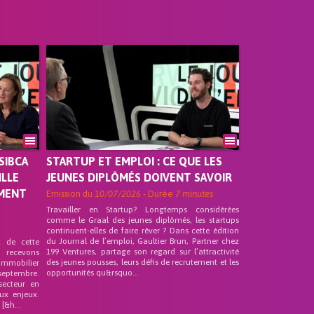
SIBCA
STARTUP ET EMPLOI : CE QUE LES
ILLE
JEUNES DIPLÔMÉS DOIVENT SAVOIR
EMENT
Emission du
10/07/2026
- Durée
7 minutes
Travailler en Startup? Longtemps considérées
comme le Graal des jeunes diplômés, les startups
continuent-elles de faire rêver ? Dans cette édition
du Journal de l’emploi, Gaultier Brun, Partner chez
t de cette
199 Ventures, partage son regard sur l’attractivité
s recevons
des jeunes pousses, leurs défis de recrutement et les
 Immobilier
opportunités qu&rsquo...
septembre.
secteur en
ux enjeux.
[&h...