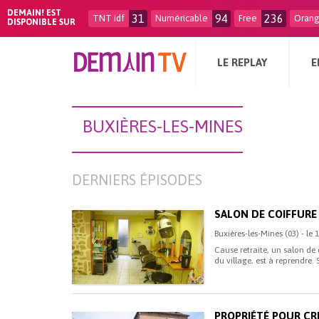
DEMAIN! EST
31
94
236
TNT idf
Numéricable
Free
Oran
DISPONIBLE SUR
LE REPLAY
E
BUXIÈRES-LES-MINES
DERNIERS ÉPISODES
SALON DE COIFFURE
Buxières-les-Mines (03) - le
Cause retraite, un salon de 
du village, est à reprendre
PROPRIÉTÉ POUR CRÉ