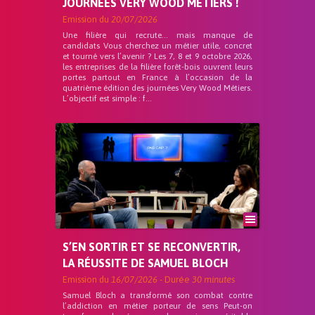
JOURNÉES VERY WOOD MÉTIERS !
Emission du
20/07/2026
Une filière qui recrute… mais manque de
candidats Vous cherchez un métier utile, concret
et tourné vers l’avenir ? Les 7, 8 et 9 octobre 2026,
les entreprises de la filière forêt-bois ouvrent leurs
portes partout en France à l’occasion de la
quatrième édition des journées Very Wood Métiers.
L’objectif est simple : f...
S’EN SORTIR ET SE RECONVERTIR,
LA RÉUSSITE DE SAMUEL BLOCH
Emission du
16/07/2026
- Durée
30 minutes
Samuel Bloch a transformé son combat contre
l’addiction en métier porteur de sens Peut-on