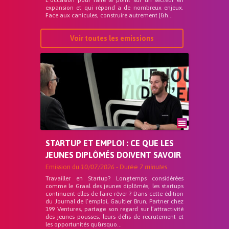
L’occasion pour faire le point sur un secteur en
expansion et qui répond a de nombreux enjeux.
Face aux canicules, construire autrement [&h...
Voir toutes les emissions
STARTUP ET EMPLOI : CE QUE LES
JEUNES DIPLÔMÉS DOIVENT SAVOIR
Emission du
10/07/2026
- Durée
7 minutes
Travailler en Startup? Longtemps considérées
comme le Graal des jeunes diplômés, les startups
continuent-elles de faire rêver ? Dans cette édition
du Journal de l’emploi, Gaultier Brun, Partner chez
199 Ventures, partage son regard sur l’attractivité
des jeunes pousses, leurs défis de recrutement et
les opportunités qu&rsquo...