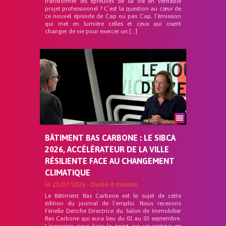
transformer les épreuves de sa vie en véritable
projet professionnel ? C’est la question au cœur de
ce nouvel épisode de Cap ou pas Cap, l’émission
qui met en lumière celles et ceux qui osent
changer de vie pour exercer un […]
BÂTIMENT BAS CARBONE : LE SIBCA
2026, ACCÉLÉRATEUR DE LA VILLE
RÉSILIENTE FACE AU CHANGEMENT
CLIMATIQUE
le
15/07/2026
- Durée
8 minutes
Le Bâtiment Bas Carbone est le sujet de cette
édition du journal de l’emploi. Nous recevons
Férielle Deriche Directrice du Salon de Immobilier
Bas Carbone qui aura lieu du 01 au 03 septembre.