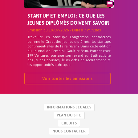
STARTUP ET EMPLOI : CE QUE LES
JEUNES DIPLÔMÉS DOIVENT SAVOIR
Emission du
10/07/2026
- Durée
7 minutes
Travailler en Startup? Longtemps considérées
comme le Graal des jeunes diplômés, les startups
continuent-elles de faire rêver ? Dans cette édition
du Journal de l’emploi, Gaultier Brun, Partner chez
199 Ventures, partage son regard sur l’attractivité
des jeunes pousses, leurs défis de recrutement et
les opportunités qu&rsquo...
Voir toutes les emissions
INFORMATIONS LÉGALES
PLAN DU SITE
CRÉDITS
NOUS CONTACTER