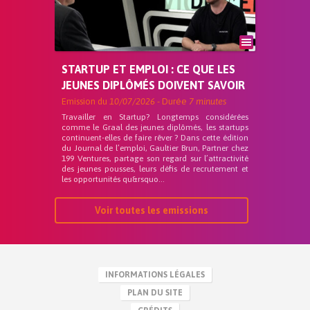
STARTUP ET EMPLOI : CE QUE LES
JEUNES DIPLÔMÉS DOIVENT SAVOIR
Emission du
10/07/2026
- Durée
7 minutes
Travailler en Startup? Longtemps considérées
comme le Graal des jeunes diplômés, les startups
continuent-elles de faire rêver ? Dans cette édition
du Journal de l’emploi, Gaultier Brun, Partner chez
199 Ventures, partage son regard sur l’attractivité
des jeunes pousses, leurs défis de recrutement et
les opportunités qu&rsquo...
Voir toutes les emissions
INFORMATIONS LÉGALES
PLAN DU SITE