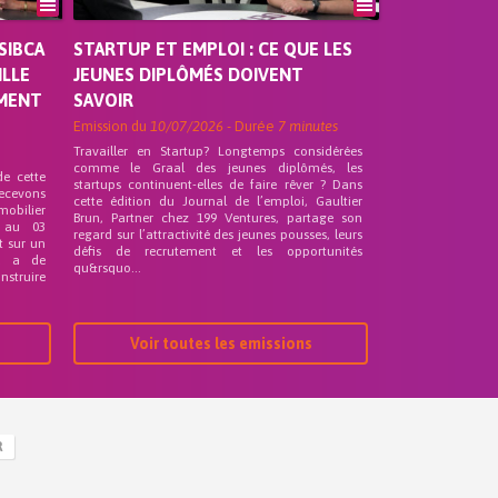
SIBCA
STARTUP ET EMPLOI : CE QUE LES
ILLE
JEUNES DIPLÔMÉS DOIVENT
EMENT
SAVOIR
Emission du
10/07/2026
- Durée
7 minutes
Travailler en Startup? Longtemps considérées
comme le Graal des jeunes diplômés, les
de cette
startups continuent-elles de faire rêver ? Dans
recevons
cette édition du Journal de l’emploi, Gaultier
mobilier
Brun, Partner chez 199 Ventures, partage son
 au 03
regard sur l’attractivité des jeunes pousses, leurs
t sur un
défis de recrutement et les opportunités
nd a de
qu&rsquo...
nstruire
Voir toutes les emissions
R