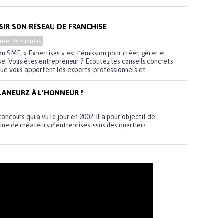
ISIR SON RÉSEAU DE FRANCHISE
urée
15 minutes
n SME, « Expertises » est l’émission pour créer, gérer et
e. Vous êtes entrepreneur ? Ecoutez les conseils concrets
que vous apportent les experts, professionnels et...
FLANEURZ À L’HONNEUR !
concours qui a vu le jour en 2002. Il a pour objectif de
e de créateurs d’entreprises issus des quartiers