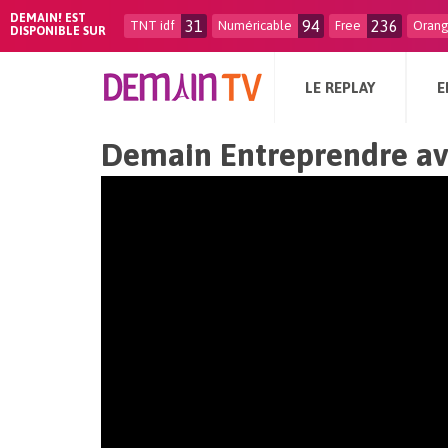
DEMAIN! EST
31
94
236
TNT idf
Numéricable
Free
Oran
DISPONIBLE SUR
LE REPLAY
E
Demain Entreprendre av