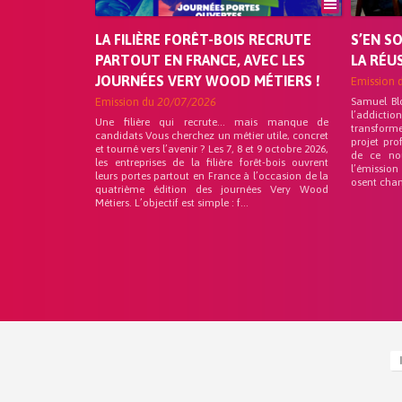
LA FILIÈRE FORÊT-BOIS RECRUTE
S’EN S
PARTOUT EN FRANCE, AVEC LES
LA RÉU
JOURNÉES VERY WOOD MÉTIERS !
Emission 
Emission du
20/07/2026
Samuel Bl
l’addicti
Une filière qui recrute… mais manque de
transforme
candidats Vous cherchez un métier utile, concret
projet pro
et tourné vers l’avenir ? Les 7, 8 et 9 octobre 2026,
de ce no
les entreprises de la filière forêt-bois ouvrent
l’émission
leurs portes partout en France à l’occasion de la
osent chan
quatrième édition des journées Very Wood
Métiers. L’objectif est simple : f...