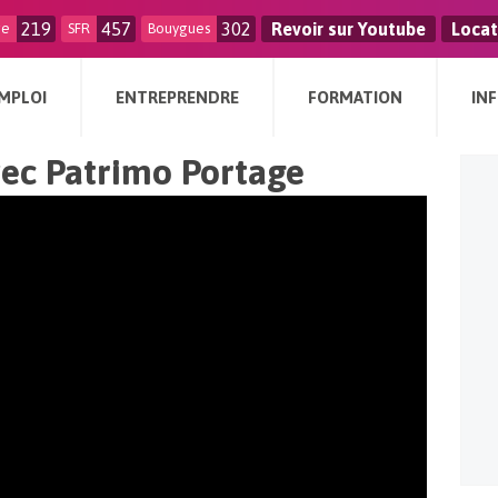
219
457
302
Revoir sur Youtube
Locat
ge
SFR
Bouygues
MPLOI
ENTREPRENDRE
FORMATION
IN
ec Patrimo Portage