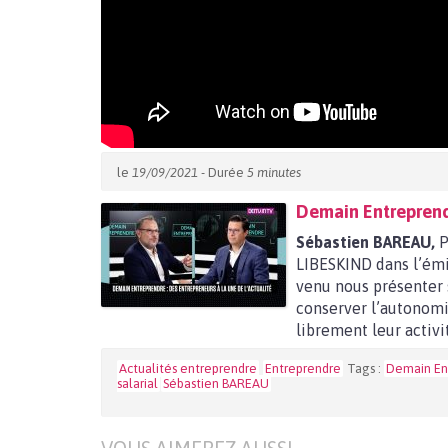
le
19/09/2021
- Durée
5 minutes
Demain Entreprendre
Sébastien BAREAU,
P
LIBESKIND dans l’émi
venu nous présenter 
conserver l’autonomi
librement leur activi
Actualités entreprendre
Entreprendre
Tags :
Demain En
salarial
Sébastien BAREAU