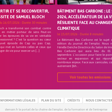
ORTIR ET SE RECONVERTIR,
BÂTIMENT BAS CARBONE : LE 
SSITE DE SAMUEL BLOCH
2026, ACCÉLÉRATEUR DE LA V
RÉSILIENTE FACE AU CHANG
du
16/07/2026
- Durée
30 minutes
CLIMATIQUE
och a transformé son combat contre
on en métier porteur de sens Peut-on
le
15/07/2026
- Durée
8 minutes
r les épreuves de sa vie en véritable
fessionnel ? C’est la question au cœur
Le Bâtiment Bas Carbone est le sujet 
uvel épisode de Cap ou pas Cap,
édition du journal de l’emploi. Nous 
 qui met en lumière celles et ceux qui
Férielle Deriche Directrice du Salon de Im
ger de vie pour exercer un […]
Bas Carbone qui aura lieu du 01
septembre. L’occasion pour faire le poin
secteur en expansion et qui répo
nombreux enjeux. Face aux canicules, co
autrement [&h...
Voir toutes les emissions
INFORMATIONS LÉGALES
PLAN DU SITE
CRÉDITS
NOUS CONTACTE
demain.fr le portail de la chaîne de l'emploi, de la formation et de l'entreprise