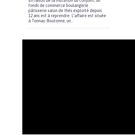
En raison de la mutation du conjoint, un
fonds de commerce boulangerie
pâtisserie salon de thés exploité depuis
12 ans est à reprendre. L’affaire est située
à Tonnay-Boutonne, un...