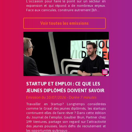
L’occasion pour faire le point sur un secteur en
expansion et qui répond a de nombreux enjeux.
Face aux canicules, construire autrement [&h...
Voir toutes les emissions
STARTUP ET EMPLOI : CE QUE LES
JEUNES DIPLÔMÉS DOIVENT SAVOIR
Emission du
10/07/2026
- Durée
7 minutes
Travailler en Startup? Longtemps considérées
comme le Graal des jeunes diplômés, les startups
continuent-elles de faire rêver ? Dans cette édition
du Journal de l’emploi, Gaultier Brun, Partner chez
199 Ventures, partage son regard sur l’attractivité
des jeunes pousses, leurs défis de recrutement et
les opportunités qu&rsquo...