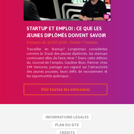
STARTUP ET EMPLOI : CE QUE LES
JEUNES DIPLÔMÉS DOIVENT SAVOIR
Emission du
10/07/2026
- Durée
7 minutes
Travailler en Startup? Longtemps considérées
comme le Graal des jeunes diplômés, les startups
continuent-elles de faire rêver ? Dans cette édition
du Journal de l’emploi, Gaultier Brun, Partner chez
199 Ventures, partage son regard sur l’attractivité
des jeunes pousses, leurs défis de recrutement et
les opportunités qu&rsquo...
Voir toutes les emissions
INFORMATIONS LÉGALES
PLAN DU SITE
CRÉDITS