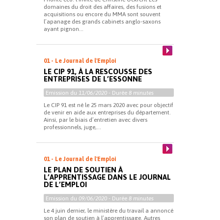
domaines du droit des affaires, des fusions et
acquisitions ou encore du MMA sont souvent
l’apanage des grands cabinets anglo-saxons
ayant pignon...
01 - Le Journal de l'Emploi
LE CIP 91, À LA RESCOUSSE DES
ENTREPRISES DE L’ESSONNE
Emission du
11/06/2020
- Durée
8 minutes
Le CIP 91 est né le 25 mars 2020 avec pour objectif
de venir en aide aux entreprises du département.
Ainsi, par le biais d’entretien avec divers
professionnels, juge,...
01 - Le Journal de l'Emploi
LE PLAN DE SOUTIEN À
L’APPRENTISSAGE DANS LE JOURNAL
DE L’EMPLOI
Emission du
09/06/2020
- Durée
8 minutes
Le 4 juin dernier, le ministère du travail a annoncé
son plan de soutien à l’apprentissage. Autres