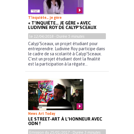
T’inquiète… je gère
« T’INQUIÈTE… JE GÈRE » AVEC
LUDIVINE ROY DE CALYP’SCEAUX
le
12/04/2018
- Durée
5 minutes
Calyp’Sceaux, un projet étudiant pour
entreprendre. Ludivine Roy participe dans
le cadre de sa scolarité à Calyp’Sceaux.
C’est un projet étudiant dont la finalité
est la participation à la régate...
News Art Today
LE STREET-ART À L’HONNEUR AVEC
ODN !
Emission du
25/01/2017
- Durée
3 minutes