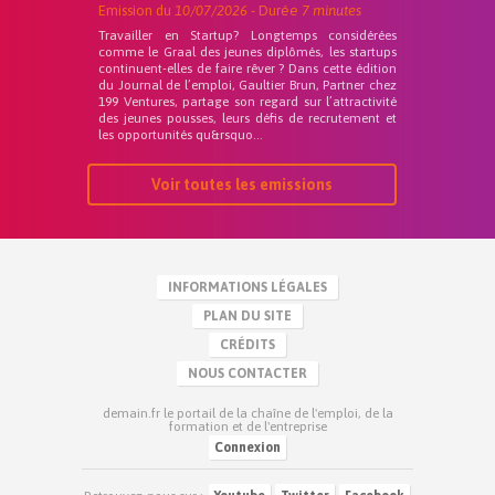
Emission du
10/07/2026
- Durée
7 minutes
Travailler en Startup? Longtemps considérées
comme le Graal des jeunes diplômés, les startups
continuent-elles de faire rêver ? Dans cette édition
du Journal de l’emploi, Gaultier Brun, Partner chez
199 Ventures, partage son regard sur l’attractivité
des jeunes pousses, leurs défis de recrutement et
les opportunités qu&rsquo...
Voir toutes les emissions
INFORMATIONS LÉGALES
PLAN DU SITE
CRÉDITS
NOUS CONTACTER
demain.fr le portail de la chaîne de l'emploi, de la
formation et de l'entreprise
Connexion