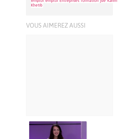
emploi
emploi
Entreprises
formation
jde
Karim
Khetib
VOUS AIMEREZ AUSSI