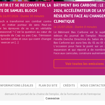
ORTIR ET SE RECONVERTIR, LA
BÂTIMENT BAS CARBONE : LE 
TE DE SAMUEL BLOCH
2026, ACCÉLÉRATEUR DE LA V
RÉSILIENTE FACE AU CHANG
du
16/07/2026
- Durée
30 minutes
CLIMATIQUE
loch a transformé son combat contre
on en métier porteur de sens Peut-on
le
15/07/2026
- Durée
8 minutes
er les épreuves de sa vie en véritable
fessionnel ? C’est la question au cœur de
Le Bâtiment Bas Carbone est le suje
 épisode de Cap ou pas Cap, l’émission
édition du journal de l’emploi. Nou
 lumière celles et ceux qui osent changer
Férielle Deriche Directrice du Salon de
r exercer un […]
Bas Carbone qui aura lieu du 01 au 03 
L’occasion pour faire le point sur un 
expansion et qui répond a de nombre
Face aux canicules, construire autrement 
Voir toutes les emissions
INFORMATIONS LÉGALES
PLAN DU SITE
CRÉDITS
NOUS CONTACTE
demain.fr le portail de la chaîne de l'emploi, de la formation et de l'entreprise
Connexion