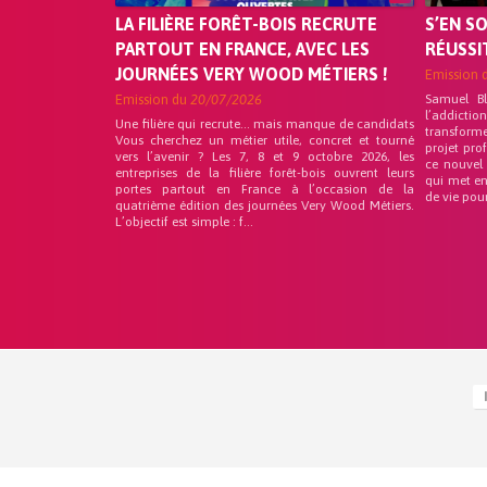
LA FILIÈRE FORÊT-BOIS RECRUTE
S’EN S
PARTOUT EN FRANCE, AVEC LES
RÉUSSI
JOURNÉES VERY WOOD MÉTIERS !
Emission 
Emission du
20/07/2026
Samuel B
l’addicti
Une filière qui recrute… mais manque de candidats
transform
Vous cherchez un métier utile, concret et tourné
projet pro
vers l’avenir ? Les 7, 8 et 9 octobre 2026, les
ce nouvel
entreprises de la filière forêt-bois ouvrent leurs
qui met en
portes partout en France à l’occasion de la
de vie pou
quatrième édition des journées Very Wood Métiers.
L’objectif est simple : f...