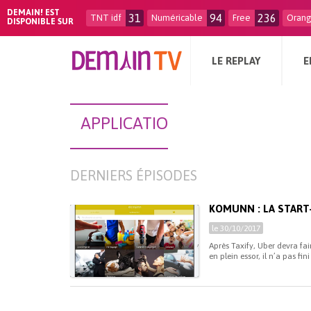
DEMAIN! EST
31
94
236
TNT idf
Numéricable
Free
Oran
DISPONIBLE SUR
LE REPLAY
E
APPLICATIO
DERNIERS ÉPISODES
KOMUNN : LA START
le 30/10/2017
Après Taxify, Uber devra fa
en plein essor, il n’a pas f