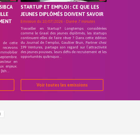
SIBCA
STARTUP ET EMPLOI : CE QUE LES
ILLE
JEUNES DIPLÔMÉS DOIVENT SAVOIR
EMENT
Emission du
10/07/2026
- Durée
7 minutes
Travailler en Startup? Longtemps considérées
comme le Graal des jeunes diplômés, les startups
continuent-elles de faire rêver ? Dans cette édition
du Journal de l’emploi, Gaultier Brun, Partner chez
t de cette
199 Ventures, partage son regard sur l’attractivité
s recevons
des jeunes pousses, leurs défis de recrutement et les
 Immobilier
opportunités qu&rsquo...
septembre.
secteur en
ux enjeux.
[&h...
Voir toutes les emissions
R