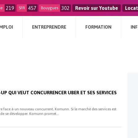
219
457
302
Revoir sur Youtube
Locat
ge
SFR
Bouygues
MPLOI
ENTREPRENDRE
FORMATION
IN
-UP QUI VEUT CONCURRENCER UBER ET SES SERVICES
ire face à un nouveau concurrent, Komunn. Si le marché des services est
ini de se développer. Komunn promet...