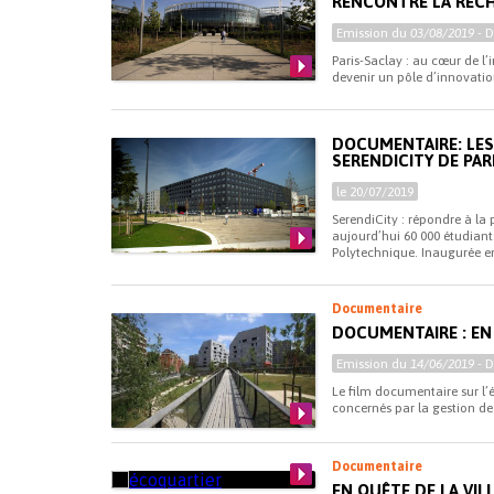
RENCONTRE LA RECH
Emission du
03/08/2019
- 
Paris-Saclay : au cœur de l’i
devenir un pôle d’innovation
DOCUMENTAIRE: LES 
SERENDICITY DE PAR
le 20/07/2019
SerendiCity : répondre à l
aujourd’hui 60 000 étudiants 
Polytechnique. Inaugurée en 
Documentaire
DOCUMENTAIRE : EN 
Emission du
14/06/2019
- 
Le film documentaire sur l’
concernés par la gestion de
Documentaire
EN QUÊTE DE LA VIL