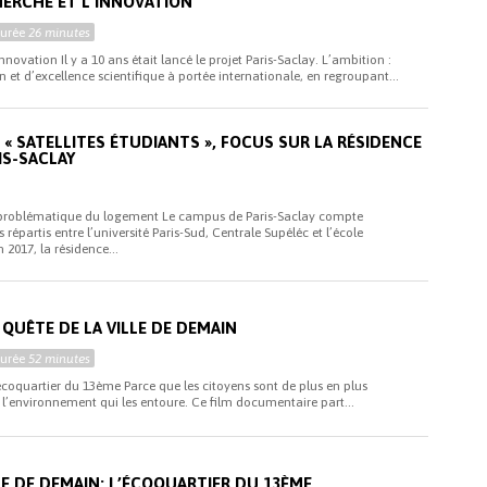
ERCHE ET L’INNOVATION
Durée
26 minutes
nnovation Il y a 10 ans était lancé le projet Paris-Saclay. L’ambition :
 et d’excellence scientifique à portée internationale, en regroupant...
« SATELLITES ÉTUDIANTS », FOCUS SUR LA RÉSIDENCE
IS-SACLAY
a problématique du logement Le campus de Paris-Saclay compte
répartis entre l’université Paris-Sud, Centrale Supéléc et l’école
2017, la résidence...
QUÊTE DE LA VILLE DE DEMAIN
Durée
52 minutes
écoquartier du 13ème Parce que les citoyens sont de plus en plus
 l’environnement qui les entoure. Ce film documentaire part...
LE DE DEMAIN: L’ÉCOQUARTIER DU 13ÈME