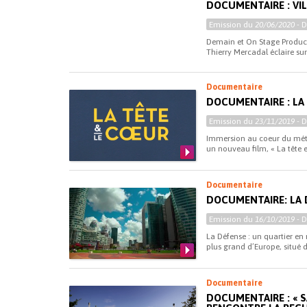
DOCUMENTAIRE : VIL
Emission du
20/06/2020
- 
Demain et On Stage Product
Thierry Mercadal éclaire sur
Documentaire
DOCUMENTAIRE : LA
Emission du
23/11/2019
- 
Immersion au coeur du méti
un nouveau film, « La tête et
Documentaire
DOCUMENTAIRE: LA 
Emission du
16/10/2019
- 
La Défense : un quartier en 
plus grand d’Europe, situé 
Documentaire
DOCUMENTAIRE : « 