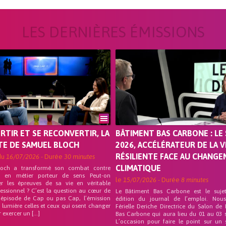
LES DERNIÈRES ÉMISSIONS
ORTIR ET SE RECONVERTIR, LA
BÂTIMENT BAS CARBONE : LE 
TE DE SAMUEL BLOCH
2026, ACCÉLÉRATEUR DE LA V
RÉSILIENTE FACE AU CHANG
du
16/07/2026
- Durée
30 minutes
CLIMATIQUE
loch a transformé son combat contre
on en métier porteur de sens Peut-on
le
15/07/2026
- Durée
8 minutes
er les épreuves de sa vie en véritable
fessionnel ? C’est la question au cœur de
Le Bâtiment Bas Carbone est le suje
 épisode de Cap ou pas Cap, l’émission
édition du journal de l’emploi. Nou
 lumière celles et ceux qui osent changer
Férielle Deriche Directrice du Salon de
r exercer un […]
Bas Carbone qui aura lieu du 01 au 03 
L’occasion pour faire le point sur un 