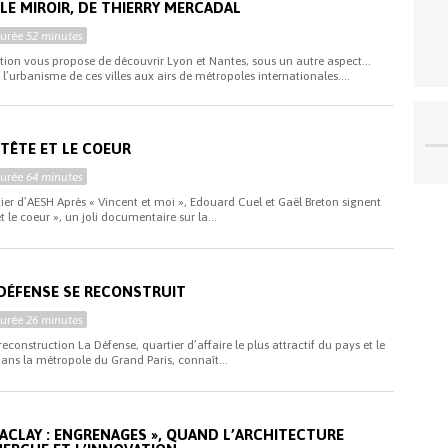
LE MIROIR, DE THIERRY MERCADAL
Durée
52 minutes
ion vous propose de découvrir Lyon et Nantes, sous un autre aspect…
 l’urbanisme de ces villes aux airs de métropoles internationales....
 TÊTE ET LE COEUR
Durée
64 minutes
er d’AESH Après « Vincent et moi », Edouard Cuel et Gaël Breton signent
 le coeur », un joli documentaire sur la...
DÉFENSE SE RECONSTRUIT
Durée
26 minutes
reconstruction La Défense, quartier d’affaire le plus attractif du pays et le
dans la métropole du Grand Paris, connaît...
SACLAY : ENGRENAGES », QUAND L’ARCHITECTURE