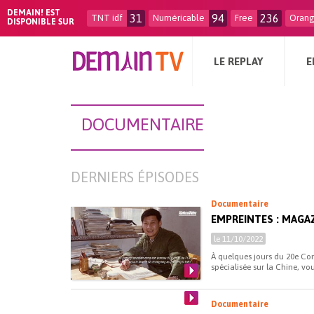
DEMAIN! EST
31
94
236
TNT idf
Numéricable
Free
Oran
DISPONIBLE SUR
LE REPLAY
E
DOCUMENTAIRE
DERNIERS ÉPISODES
Documentaire
EMPREINTES : MAGAZ
le 11/10/2022
À quelques jours du 20e Co
spécialisée sur la Chine, vo
Documentaire