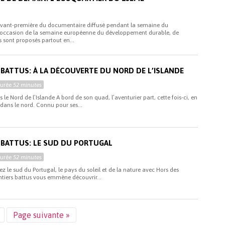
’avant-première du documentaire diffusé pendant la semaine du
’occasion de la semaine européenne du développement durable, de
sont proposés partout en...
 BATTUS: À LA DÉCOUVERTE DU NORD DE L’ISLANDE
Durée
52 minutes
 le Nord de l’Islande A bord de son quad, l’aventurier part, cette fois-ci, en
 dans le nord. Connu pour ses...
 BATTUS: LE SUD DU PORTUGAL
Durée
52 minutes
 le sud du Portugal, le pays du soleil et de la nature avec Hors des
entiers battus vous emmène découvrir...
Page suivante »