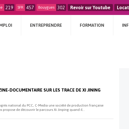
219
457
302
Revoir sur Youtube
Locat
ge
SFR
Bouygues
MPLOI
ENTREPRENDRE
FORMATION
IN
INE-DOCUMENTAIRE SUR LES TRACE DE XI JINING
ngrès national du PCC, C-Media une société de production française
us propose de découvrir le parcours Xi Jinping quand il...