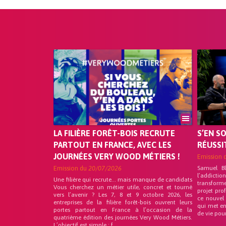
LA FILIÈRE FORÊT-BOIS RECRUTE
S’EN S
PARTOUT EN FRANCE, AVEC LES
RÉUSSI
JOURNÉES VERY WOOD MÉTIERS !
Emission 
Emission du
20/07/2026
Samuel B
l’addicti
Une filière qui recrute… mais manque de candidats
transform
Vous cherchez un métier utile, concret et tourné
projet pro
vers l’avenir ? Les 7, 8 et 9 octobre 2026, les
ce nouvel
entreprises de la filière forêt-bois ouvrent leurs
qui met en
portes partout en France à l’occasion de la
de vie pou
quatrième édition des journées Very Wood Métiers.
L’objectif est simple : f...