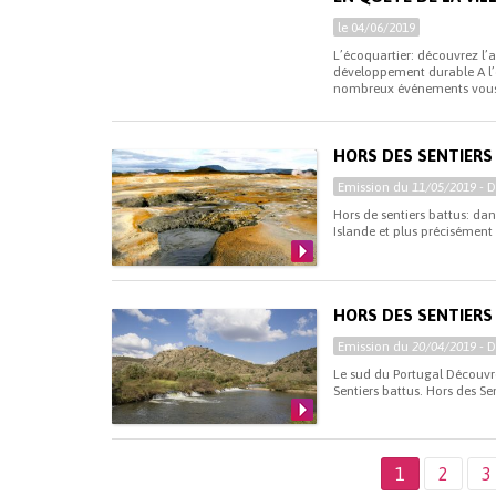
le 04/06/2019
L’écoquartier: découvrez l
développement durable A l
nombreux événements vous 
HORS DES SENTIERS
Emission du
11/05/2019
- 
Hors de sentiers battus: dans
Islande et plus précisément
HORS DES SENTIERS
Emission du
20/04/2019
- 
Le sud du Portugal Découvrez
Sentiers battus. Hors des S
1
2
3