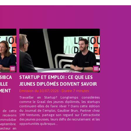
SIBCA
STARTUP ET EMPLOI : CE QUE LES
ILLE
JEUNES DIPLÔMÉS DOIVENT SAVOIR
EMENT
Emission du
10/07/2026
- Durée
7 minutes
Travailler en Startup? Longtemps considérées
comme le Graal des jeunes diplômés, les startups
continuent-elles de faire rêver ? Dans cette édition
du Journal de l’emploi, Gaultier Brun, Partner chez
t de cette
199 Ventures, partage son regard sur l’attractivité
s recevons
des jeunes pousses, leurs défis de recrutement et les
 Immobilier
opportunités qu&rsquo...
septembre.
secteur en