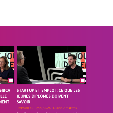
SIBCA
STARTUP ET EMPLOI : CE QUE LES
ILLE
JEUNES DIPLÔMÉS DOIVENT
EMENT
SAVOIR
Emission du
10/07/2026
- Durée
7 minutes