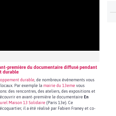
vant-première du documentaire diffusé pendant
t durable
loppement durable
, de nombreux événements vous
 locaux. Par exemple la
mairie du 13eme
vous
s: des rencontres, des ateliers, des expositions et
 découvrir en avant-première le documentaire
En
urel Maison 13 Solidaire
(Paris 13e). Ce
coquartier, il a été réalisé par Fabien Franey et co-