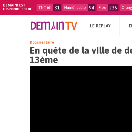
DEMAIN! EST
31
94
236
TNT idf
Numéricable
Free
Oran
DISPONIBLE SUR
LE REPLAY
E
Documentaire
En quête de la ville de 
13ème