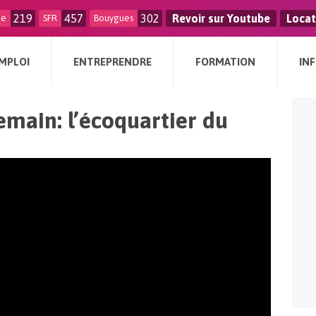
219
457
302
Revoir sur Youtube
Locat
ge
SFR
Bouygues
MPLOI
ENTREPRENDRE
FORMATION
IN
demain: l’écoquartier du