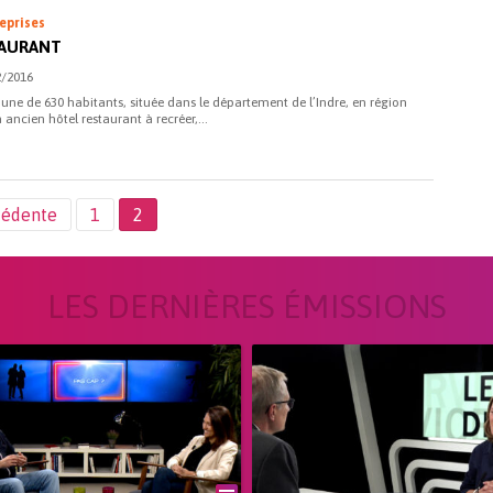
eprises
TAURANT
2/2016
ne de 630 habitants, située dans le département de l’Indre, en région
n ancien hôtel restaurant à recréer,...
cédente
1
2
LES DERNIÈRES ÉMISSIONS