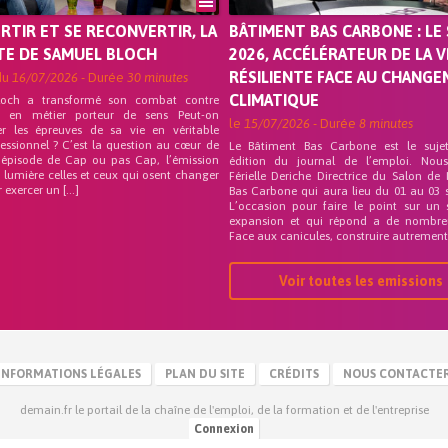
ORTIR ET SE RECONVERTIR, LA
BÂTIMENT BAS CARBONE : LE 
TE DE SAMUEL BLOCH
2026, ACCÉLÉRATEUR DE LA V
RÉSILIENTE FACE AU CHANG
du
16/07/2026
- Durée
30 minutes
CLIMATIQUE
loch a transformé son combat contre
on en métier porteur de sens Peut-on
le
15/07/2026
- Durée
8 minutes
er les épreuves de sa vie en véritable
fessionnel ? C’est la question au cœur de
Le Bâtiment Bas Carbone est le suje
 épisode de Cap ou pas Cap, l’émission
édition du journal de l’emploi. Nou
 lumière celles et ceux qui osent changer
Férielle Deriche Directrice du Salon de
r exercer un […]
Bas Carbone qui aura lieu du 01 au 03 
L’occasion pour faire le point sur un 
expansion et qui répond a de nombre
Face aux canicules, construire autrement 
Voir toutes les emissions
INFORMATIONS LÉGALES
PLAN DU SITE
CRÉDITS
NOUS CONTACTE
demain.fr le portail de la chaîne de l'emploi, de la formation et de l'entreprise
Connexion