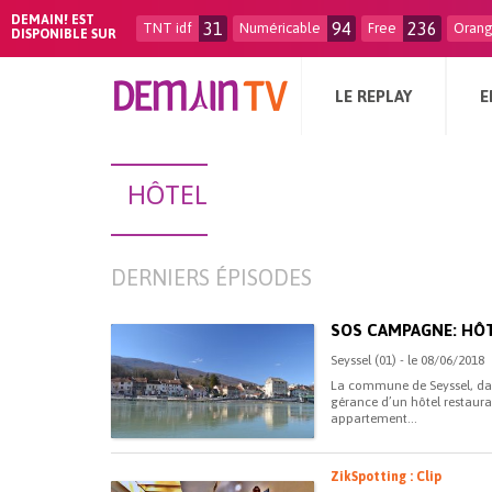
DEMAIN! EST
31
94
236
TNT idf
Numéricable
Free
Oran
DISPONIBLE SUR
LE REPLAY
E
HÔTEL
DERNIERS ÉPISODES
SOS CAMPAGNE: HÔ
Seyssel (01) - le 08/06/2018
La commune de Seyssel, dans
gérance d’un hôtel restaur
appartement...
ZikSpotting : Clip