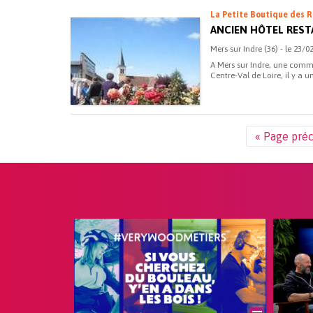
La Petite Boutique des R
ANCIEN HÔTEL RES
Mers sur Indre (36) - le 23/0
A Mers sur Indre, une commu
Centre-Val de Loire, il y a u
« Page pré