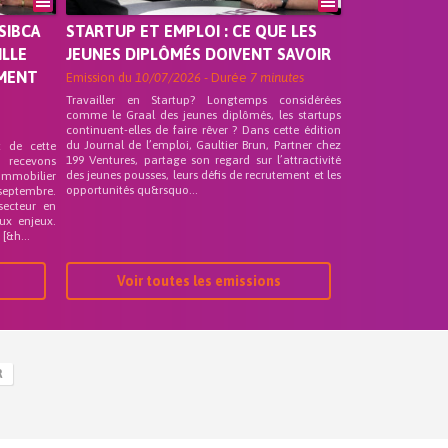
SIBCA
STARTUP ET EMPLOI : CE QUE LES
ILLE
JEUNES DIPLÔMÉS DOIVENT SAVOIR
EMENT
Emission du
10/07/2026
- Durée
7 minutes
Travailler en Startup? Longtemps considérées
comme le Graal des jeunes diplômés, les startups
continuent-elles de faire rêver ? Dans cette édition
du Journal de l’emploi, Gaultier Brun, Partner chez
t de cette
199 Ventures, partage son regard sur l’attractivité
s recevons
des jeunes pousses, leurs défis de recrutement et les
 Immobilier
opportunités qu&rsquo...
septembre.
secteur en
ux enjeux.
[&h...
Voir toutes les emissions
R