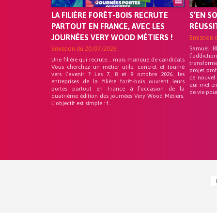
LA FILIÈRE FORÊT-BOIS RECRUTE
S’EN S
PARTOUT EN FRANCE, AVEC LES
RÉUSSI
JOURNÉES VERY WOOD MÉTIERS !
Emission 
Emission du
20/07/2026
Samuel B
l’addicti
Une filière qui recrute… mais manque de candidats
transform
Vous cherchez un métier utile, concret et tourné
projet pro
vers l’avenir ? Les 7, 8 et 9 octobre 2026, les
ce nouvel
entreprises de la filière forêt-bois ouvrent leurs
qui met en
portes partout en France à l’occasion de la
de vie pou
quatrième édition des journées Very Wood Métiers.
L’objectif est simple : f...