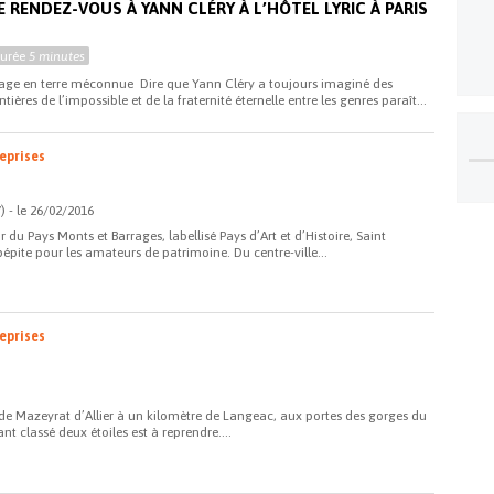
RENDEZ-VOUS À YANN CLÉRY À L’HÔTEL LYRIC À PARIS
Durée
5 minutes
e en terre méconnue Dire que Yann Cléry a toujours imaginé des
ières de l’impossible et de la fraternité éternelle entre les genres paraît...
eprises
) - le 26/02/2016
r du Pays Monts et Barrages, labellisé Pays d’Art et d’Histoire, Saint
épite pour les amateurs de patrimoine. Du centre-ville...
eprises
de Mazeyrat d’Allier à un kilomètre de Langeac, aux portes des gorges du
ant classé deux étoiles est à reprendre....