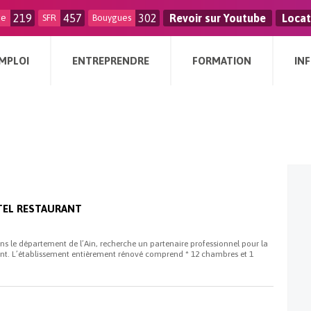
219
457
302
Revoir sur Youtube
Locat
ge
SFR
Bouygues
MPLOI
ENTREPRENDRE
FORMATION
IN
TEL RESTAURANT
 le département de l’Ain, recherche un partenaire professionnel pour la
ant. L’établissement entièrement rénové comprend * 12 chambres et 1