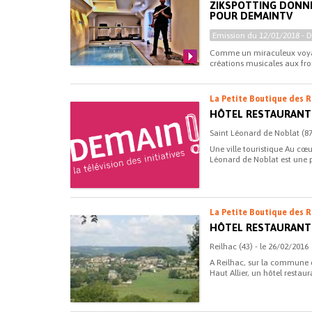
ZIKSPOTTING DONNE 
POUR DEMAINTV
Emission du
12/01/2018
- 
Comme un miraculeux voyag
créations musicales aux front
La Petite Boutique des R
HÔTEL RESTAURANT
Saint Léonard de Noblat (87
Une ville touristique Au cœu
Léonard de Noblat est une p
La Petite Boutique des R
HÔTEL RESTAURANT
Reilhac (43) - le 26/02/2016
A Reilhac, sur la commune 
Haut Allier, un hôtel restaur