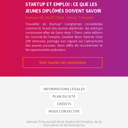
STARTUP ET EMPLOI : CE QUE LES
JEUNES DIPLÔMÉS DOIVENT SAVOIR
Emission du
10/07/2026
- Durée
7 minutes
Travailler en Startup? Longtemps considérées
comme le Graal des jeunes diplômés, les startups
continuent-elles de faire rêver ? Dans cette édition
du Journal de l’emploi, Gaultier Brun, Partner chez
199 Ventures, partage son regard sur l’attractivité
des jeunes pousses, leurs défis de recrutement et
les opportunités qu&rsquo...
Voir toutes les emissions
INFORMATIONS LÉGALES
PLAN DU SITE
CRÉDITS
NOUS CONTACTER
demain.fr le portail de la chaîne de l'emploi, de la
formation et de l'entreprise