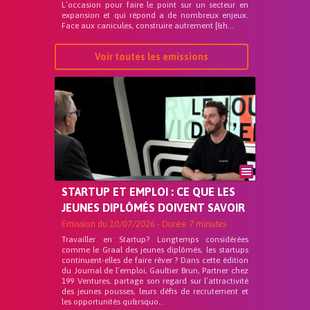
L’occasion pour faire le point sur un secteur en
expansion et qui répond a de nombreux enjeux.
Face aux canicules, construire autrement [&h...
Voir toutes les emissions
STARTUP ET EMPLOI : CE QUE LES
JEUNES DIPLÔMÉS DOIVENT SAVOIR
Emission du
10/07/2026
- Durée
7 minutes
Travailler en Startup? Longtemps considérées
comme le Graal des jeunes diplômés, les startups
continuent-elles de faire rêver ? Dans cette édition
du Journal de l’emploi, Gaultier Brun, Partner chez
199 Ventures, partage son regard sur l’attractivité
des jeunes pousses, leurs défis de recrutement et
les opportunités qu&rsquo...