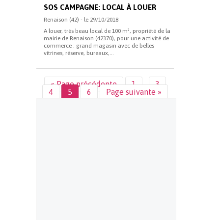
SOS CAMPAGNE: LOCAL À LOUER
Renaison (42) - le 29/10/2018
A louer, très beau local de 100 m², propriété de la
mairie de Renaison (42370), pour une activité de
commerce : grand magasin avec de belles
vitrines, réserve, bureaux,...
« Page précédente
1
…
3
4
5
6
Page suivante »