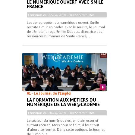
LE NUMÉRIQUE OUVERT AVEC SMILE
FRANCE
Emission du
22/06/2018
- Durée
5 minutes
Leader européen du numérique ouvert, Smile
recrute ! Pour en parler, avec le sourire, le Journal
de l’Emploi a reçu Émilie Dubout, directrice des
ressources humaines de Smile France,...
01 - Le Journal de l'Emploi
LA FORMATION AUX MÉTIERS DU
NUMÉRIQUE DE LA WEB@CADÉMIE
Emission du
20/06/2018
- Durée
9 minutes
Le secteur du numérique est en plein essor et
surtout recrute. Mais pour se faire, il faut tout
d’abord se former. Dans cette optique, le Journal
de l’Emploi a...