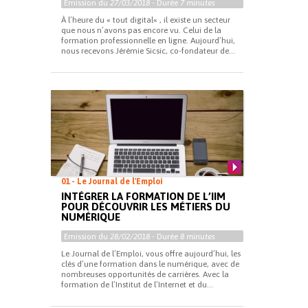
Emission du
27/03/2018
- Durée
7 minutes
À l’heure du « tout digital« , il existe un secteur
que nous n’avons pas encore vu. Celui de la
formation professionnelle en ligne. Aujourd’hui,
nous recevons Jérémie Sicsic, co-fondateur de...
01 - Le Journal de l'Emploi
INTÉGRER LA FORMATION DE L’IIM
POUR DÉCOUVRIR LES MÉTIERS DU
NUMÉRIQUE
Emission du
28/02/2018
- Durée
8 minutes
Le Journal de l’Emploi, vous offre aujourd’hui, les
clés d’une formation dans le numérique, avec de
nombreuses opportunités de carrières. Avec la
formation de l’Institut de l’Internet et du...