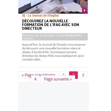
01 - Le Journal de l'Emploi
DÉCOUVREZ LA NOUVELLE
FORMATION DE L’IFAG AVEC SON
DIRECTEUR
Emission du
21/02/2018
- Durée
IRm8Ysu8KhY
minutes
Aujourd’hui, le Journal de l’Emploi vous propose
de découvrir une nouvelle formation dans le
réseau d’écoles IFAG. Dominique Lemaire,
directeur du réseau IFAG nous explique en quoi
consiste cette...
« Page précédente
1
2
3
4
Page suivante »