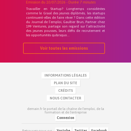
Emission du
10/07/2026
- Durée
7 minutes
Travailler en Startup? Longtemps considérées
comme le Graal des jeunes diplômés, les startups
continuent-elles de faire rêver ? Dans cette édition
du Journal de l’emploi, Gaultier Brun, Partner chez
199 Ventures, partage son regard sur l’attractivité
des jeunes pousses, leurs défis de recrutement et
les opportunités qu&rsquo...
Voir toutes les emissions
INFORMATIONS LÉGALES
PLAN DU SITE
CRÉDITS
NOUS CONTACTER
demain.fr le portail de la chaîne de l'emploi, de la
formation et de l'entreprise
Connexion
Retrouvez-nous sur :
Youtube
Twitter
Facebook