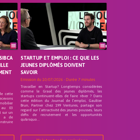
SIBCA
STARTUP ET EMPLOI : CE QUE LES
ILLE
JEUNES DIPLÔMÉS DOIVENT
EMENT
SAVOIR
Emission du
10/07/2026
- Durée
7 minutes
Travailler en Startup? Longtemps considérées
comme le Graal des jeunes diplômés, les
de cette
startups continuent-elles de faire rêver ? Dans
recevons
cette édition du Journal de l’emploi, Gaultier
mobilier
Brun, Partner chez 199 Ventures, partage son
 au 03
regard sur l’attractivité des jeunes pousses, leurs
t sur un
défis de recrutement et les opportunités
nd a de
qu&rsquo...
nstruire