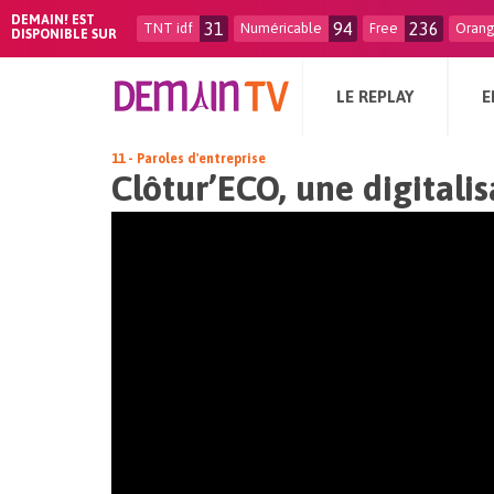
DEMAIN! EST
31
94
236
TNT idf
Numéricable
Free
Oran
DISPONIBLE SUR
LE REPLAY
E
11 - Paroles d'entreprise
Clôtur’ECO, une digitalis