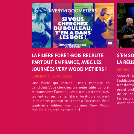
LA FILIÈRE FORÊT-BOIS RECRUTE
S’EN S
PARTOUT EN FRANCE, AVEC LES
LA RÉU
JOURNÉES VERY WOOD MÉTIERS !
Emission 
Emission du
20/07/2026
Samuel Bl
l’addicti
Une filière qui recrute… mais manque de
transforme
candidats Vous cherchez un métier utile, concret
projet pro
et tourné vers l’avenir ? Les 7, 8 et 9 octobre 2026,
de ce no
les entreprises de la filière forêt-bois ouvrent
l’émission
leurs portes partout en France à l’occasion de la
osent chan
quatrième édition des journées Very Wood
Métiers. L’objectif est simple : f...