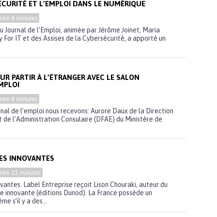
ÉCURITÉ ET L’EMPLOI DANS LE NUMÉRIQUE
urée
8 minutes
u Journal de l’Emploi, animée par Jérôme Joinet, Maria
y For IT et des Assises de la Cybersécurité, a apporté un
UR PARTIR À L’ÉTRANGER AVEC LE SALON
MPLOI
urée
8 minutes
rnal de l’emploi nous recevons: Aurore Daux de la Direction
et de l’Administration Consulaire (DFAE) du Ministère de
SES INNOVANTES
urée
11 minutes
vantes. Label Entreprise reçoit Lison Chouraki, auteur du
se innovante (éditions Dunod). La France possède un
 s’il y a des...