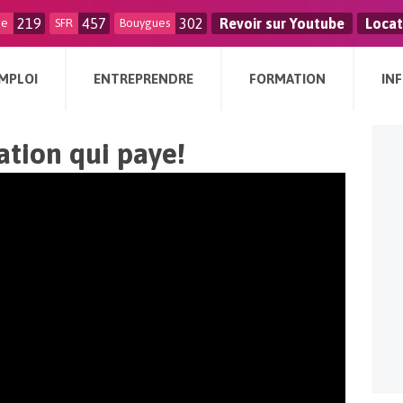
219
457
302
Revoir sur Youtube
Locat
ge
SFR
Bouygues
MPLOI
ENTREPRENDRE
FORMATION
IN
ation qui paye!