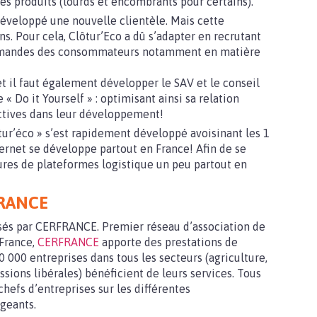
 des produits (lourds et encombrants pour certains).
éveloppé une nouvelle clientèle. Mais cette
s. Pour cela, Clôtur’Eco a dû s’adapter en recrutant
emandes des consommateurs notamment en matière
t il faut également développer le SAV et le conseil
 « Do it Yourself » : optimisant ainsi sa relation
ectives dans leur développement!
tur’éco » s’est rapidement développé avoisinant les 1
nternet se développe partout en France! Afin de se
ures de plateformes logistique un peu partout en
FRANCE
sés par CERFRANCE. Premier réseau d’association de
 France,
CERFRANCE
apporte des prestations de
0 000 entreprises dans tous les secteurs (agriculture,
ssions libérales) bénéficient de leurs services. Tous
hefs d’entreprises sur les différentes
geants.