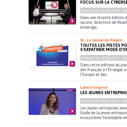
FOCUS SUR LA CYBERS
Emission du
02/05/2024
- D
Dans une récente édition d
Iacono, directrice de Read
éclairage...
01 - Le Journal de l'Emploi
TOUTES LES PISTES PO
S’EXPATRIER MODE D’E
Emission du
20/03/2025
- D
Dans cette éditions du jou
des Français à l’Étranger 
l’Europe et des...
Label Entreprise
LES JEUNES ENTREPRI
Emission du
08/05/2017
- D
Les jeunes entreprises inno
Guide de la jeune entrepri
écosystème formidable même