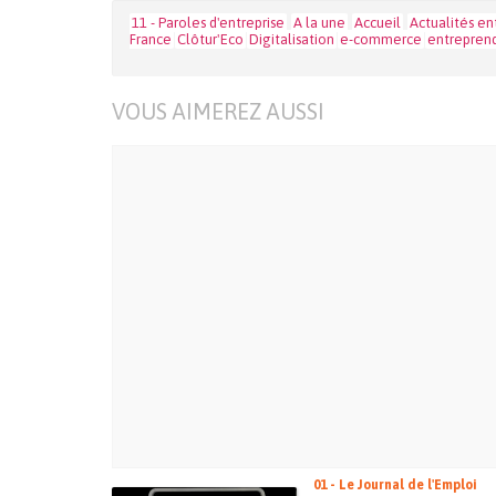
11 - Paroles d'entreprise
A la une
Accueil
Actualités e
France
Clôtur'Eco
Digitalisation
e-commerce
entrepren
VOUS AIMEREZ AUSSI
01 - Le Journal de l'Emploi