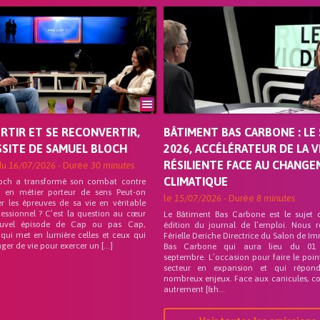
ORTIR ET SE RECONVERTIR,
BÂTIMENT BAS CARBONE : LE 
SSITE DE SAMUEL BLOCH
2026, ACCÉLÉRATEUR DE LA V
RÉSILIENTE FACE AU CHANG
du
16/07/2026
- Durée
30 minutes
CLIMATIQUE
och a transformé son combat contre
on en métier porteur de sens Peut-on
le
15/07/2026
- Durée
8 minutes
r les épreuves de sa vie en véritable
fessionnel ? C’est la question au cœur
Le Bâtiment Bas Carbone est le sujet 
uvel épisode de Cap ou pas Cap,
édition du journal de l’emploi. Nous 
 qui met en lumière celles et ceux qui
Férielle Deriche Directrice du Salon de Im
ger de vie pour exercer un […]
Bas Carbone qui aura lieu du 01
septembre. L’occasion pour faire le poin
secteur en expansion et qui répo
nombreux enjeux. Face aux canicules, co
autrement [&h...