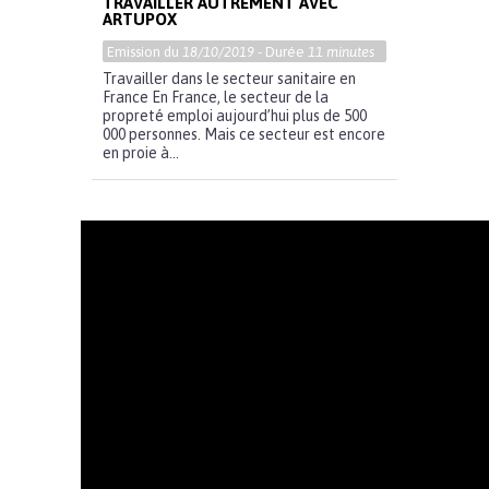
TRAVAILLER AUTREMENT AVEC
ARTUPOX
Emission du
18/10/2019
- Durée
11 minutes
Travailler dans le secteur sanitaire en
France En France, le secteur de la
propreté emploi aujourd’hui plus de 500
000 personnes. Mais ce secteur est encore
en proie à...