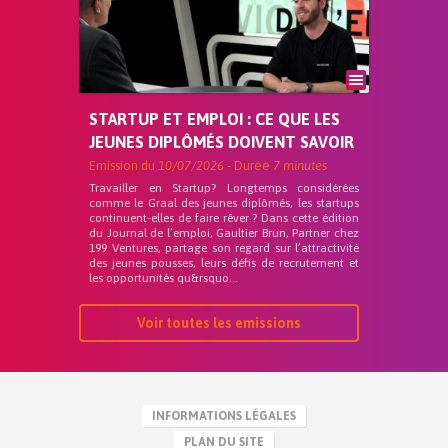
STARTUP ET EMPLOI : CE QUE LES
JEUNES DIPLÔMÉS DOIVENT SAVOIR
Emission du
10/07/2026
- Durée
7 minutes
Travailler en Startup? Longtemps considérées
comme le Graal des jeunes diplômés, les startups
continuent-elles de faire rêver ? Dans cette édition
du Journal de l’emploi, Gaultier Brun, Partner chez
199 Ventures, partage son regard sur l’attractivité
des jeunes pousses, leurs défis de recrutement et
les opportunités qu&rsquo...
Voir toutes les emissions
INFORMATIONS LÉGALES
PLAN DU SITE