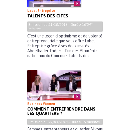
Label Entreprise
TALENTS DES CITÉS
Emission du
31/10/2016
- Durée
16'04''
minutes
C’est une leçon d’optimisme et de volonté
entrepreneuriale que vous offre Label
Entreprise grâce à ses deux invités: -
Abdelkader Tadjer – l’un des 9 lauréats
nationaux du Concours Talents des...
Business Women
COMMENT ENTREPRENDRE DANS
LES QUARTIERS ?
Emission du
27/03/2018
- Durée
15 minutes
Femmes, entrepreneurs et quartier Si vous