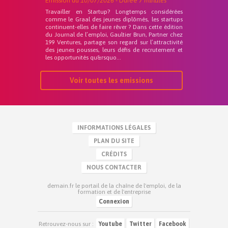
Emission du
10/07/2026
- Durée
7 minutes
Travailler en Startup? Longtemps considérées
comme le Graal des jeunes diplômés, les startups
continuent-elles de faire rêver ? Dans cette édition
du Journal de l’emploi, Gaultier Brun, Partner chez
199 Ventures, partage son regard sur l’attractivité
des jeunes pousses, leurs défis de recrutement et
les opportunités qu&rsquo...
Voir toutes les emissions
INFORMATIONS LÉGALES
PLAN DU SITE
CRÉDITS
NOUS CONTACTER
demain.fr le portail de la chaîne de l'emploi, de la
formation et de l'entreprise
Connexion
Retrouvez-nous sur :
Youtube
Twitter
Facebook