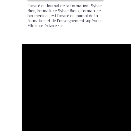
L’invité du Journal de la formation : Sylvie
Rieu, Formatrice Sylvie Rieux, formatrice
bio-medical, est l’invité du journal de la
formation et de l’enseignement supérieur.
Elle nous éclaire sur...