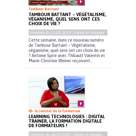
Tambour Battant
TAMBOUR BATTANT – VÉGÉTALISME,
VÉGANISME, QUEL SENS ONT CES
CHOIX DE VIE ?
Emission du
11/01/2019
- Durée
83 minutes
Cette semaine, dans ce nouveau numéro
de Tambour Battant – Végétalisme,
véganisme, quel sens ont ces choix de vie
? Antoine Spire avec Thibault Valentin et
Marie-Christine Weiner reçoivent...
05- le Journal de la formation
LEARNING TECHNOLOGIES : DIGITAL
TRAINER, LA FORMATION DIGITALE
DE FORMATEURS !
Emission du
18/05/2022
- Durée
4 minutes