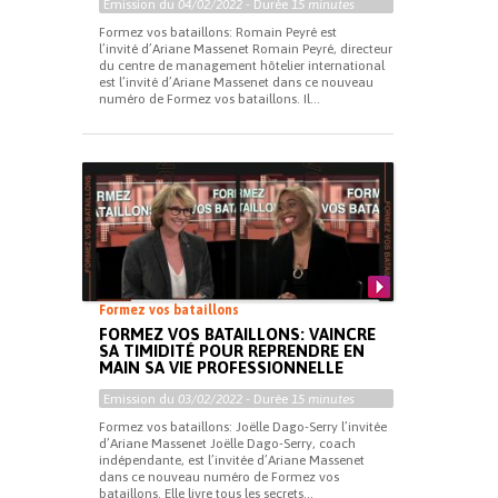
Emission du
04/02/2022
- Durée
15 minutes
Formez vos bataillons: Romain Peyré est
l’invité d’Ariane Massenet Romain Peyré, directeur
du centre de management hôtelier international
est l’invité d’Ariane Massenet dans ce nouveau
numéro de Formez vos bataillons. Il...
Formez vos bataillons
FORMEZ VOS BATAILLONS: VAINCRE
SA TIMIDITÉ POUR REPRENDRE EN
MAIN SA VIE PROFESSIONNELLE
Emission du
03/02/2022
- Durée
15 minutes
Formez vos bataillons: Joëlle Dago-Serry l’invitée
d’Ariane Massenet Joëlle Dago-Serry, coach
indépendante, est l’invitée d’Ariane Massenet
dans ce nouveau numéro de Formez vos
bataillons. Elle livre tous les secrets...