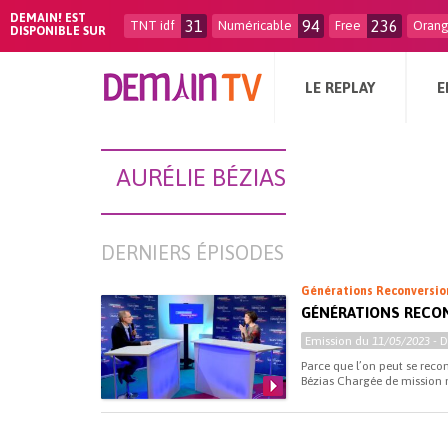
DEMAIN! EST
31
94
236
TNT idf
Numéricable
Free
Oran
DISPONIBLE SUR
LE REPLAY
E
AURÉLIE BÉZIAS
DERNIERS ÉPISODES
Générations Reconversio
GÉNÉRATIONS RECON
Emission du
11/05/2023
- 
Parce que l’on peut se reco
Bézias Chargée de mission 