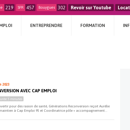
219
457
302
Revoir sur Youtube
Locat
ge
SFR
Bouygues
MPLOI
ENTREPRENDRE
FORMATION
IN
n 2023
VERSION AVEC CAP EMPLOI
Durée
5 minutes
nvertir pour des rasion de santé, Générations Reconversion reçoit Aurélie
maintien à Cap Emploi 95 et Coordinatrice pôle « accompagnement...