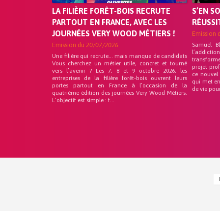
LA FILIÈRE FORÊT-BOIS RECRUTE
S’EN S
PARTOUT EN FRANCE, AVEC LES
RÉUSSI
JOURNÉES VERY WOOD MÉTIERS !
Emission 
Emission du
20/07/2026
Samuel B
l’addicti
Une filière qui recrute… mais manque de candidats
transform
Vous cherchez un métier utile, concret et tourné
projet pro
vers l’avenir ? Les 7, 8 et 9 octobre 2026, les
ce nouvel
entreprises de la filière forêt-bois ouvrent leurs
qui met en
portes partout en France à l’occasion de la
de vie pou
quatrième édition des journées Very Wood Métiers.
L’objectif est simple : f...