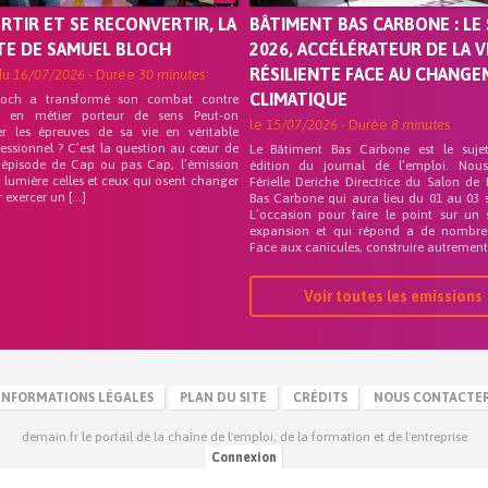
ORTIR ET SE RECONVERTIR, LA
BÂTIMENT BAS CARBONE : LE 
TE DE SAMUEL BLOCH
2026, ACCÉLÉRATEUR DE LA V
RÉSILIENTE FACE AU CHANG
du
16/07/2026
- Durée
30 minutes
CLIMATIQUE
loch a transformé son combat contre
on en métier porteur de sens Peut-on
le
15/07/2026
- Durée
8 minutes
er les épreuves de sa vie en véritable
fessionnel ? C’est la question au cœur de
Le Bâtiment Bas Carbone est le suje
 épisode de Cap ou pas Cap, l’émission
édition du journal de l’emploi. Nou
 lumière celles et ceux qui osent changer
Férielle Deriche Directrice du Salon de
r exercer un […]
Bas Carbone qui aura lieu du 01 au 03 
L’occasion pour faire le point sur un 
expansion et qui répond a de nombre
Face aux canicules, construire autrement 
Voir toutes les emissions
INFORMATIONS LÉGALES
PLAN DU SITE
CRÉDITS
NOUS CONTACTE
demain.fr le portail de la chaîne de l'emploi, de la formation et de l'entreprise
Connexion