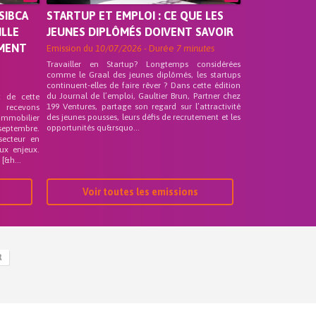
SIBCA
STARTUP ET EMPLOI : CE QUE LES
ILLE
JEUNES DIPLÔMÉS DOIVENT SAVOIR
EMENT
Emission du
10/07/2026
- Durée
7 minutes
Travailler en Startup? Longtemps considérées
comme le Graal des jeunes diplômés, les startups
continuent-elles de faire rêver ? Dans cette édition
du Journal de l’emploi, Gaultier Brun, Partner chez
t de cette
199 Ventures, partage son regard sur l’attractivité
s recevons
des jeunes pousses, leurs défis de recrutement et les
 Immobilier
opportunités qu&rsquo...
septembre.
secteur en
ux enjeux.
[&h...
Voir toutes les emissions
R