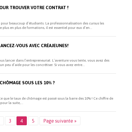
 POUR TROUVER VOTRE CONTRAT !
i pour beaucoup d’étudiants. La professionnalisation des cursus les
 plus en plus de formations, il est essentiel pour eux d’en...
LANCEZ-VOUS AVEC CRÉAJEUNES!
us lancer dans l’entrepreneuriat. L’aventure vous tente, vous avez des
n peu d’aide pour les concrétiser. Si vous avez entre...
 CHÔMAGE SOUS LES 10% ?
 que le taux de chômage est passé sous la barre des 10% ! Ce chiffre de
our la suite,...
3
4
5
Page suivante »