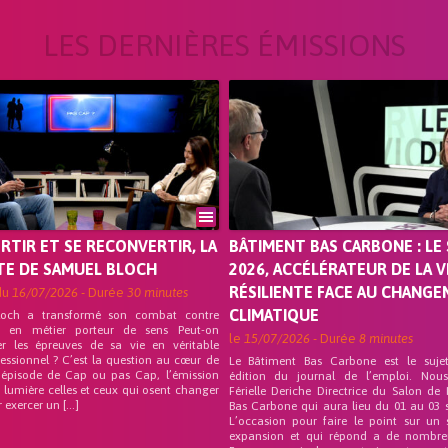
LES DERNIÈRES ÉMISSIONS
ORTIR ET SE RECONVERTIR, LA
BÂTIMENT BAS CARBONE : LE 
TE DE SAMUEL BLOCH
2026, ACCÉLÉRATEUR DE LA V
RÉSILIENTE FACE AU CHANG
du
16/07/2026
- Durée
30 minutes
CLIMATIQUE
loch a transformé son combat contre
on en métier porteur de sens Peut-on
le
15/07/2026
- Durée
8 minutes
er les épreuves de sa vie en véritable
fessionnel ? C’est la question au cœur de
Le Bâtiment Bas Carbone est le suje
 épisode de Cap ou pas Cap, l’émission
édition du journal de l’emploi. Nou
 lumière celles et ceux qui osent changer
Férielle Deriche Directrice du Salon de
r exercer un […]
Bas Carbone qui aura lieu du 01 au 03 
L’occasion pour faire le point sur un 
expansion et qui répond a de nombre