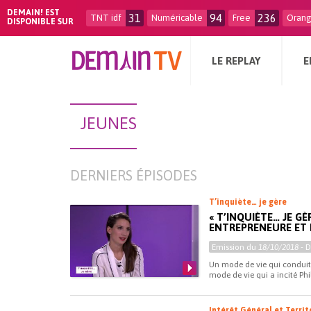
DEMAIN! EST
31
94
236
TNT idf
Numéricable
Free
Oran
DISPONIBLE SUR
LE REPLAY
E
JEUNES
DERNIERS ÉPISODES
T’inquiète… je gère
« T’INQUIÈTE… JE GÈ
ENTREPRENEURE ET 
Emission du
18/10/2018
- 
Un mode de vie qui conduit 
mode de vie qui a incité Phi
Intérêt Général et Territ