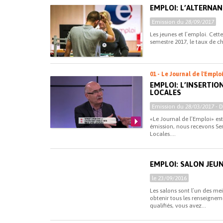
EMPLOI: L’ALTERNA
Emission du
28/09/2017
Les jeunes et l’emploi. Cet
semestre 2017, le taux de c
01 - Le Journal de l'Emplo
EMPLOI: L’INSERTIO
LOCALES
Emission du
28/03/2017
- 
«Le Journal de l’Emploi» es
émission, nous recevons Ser
Locales....
EMPLOI: SALON JEUN
le 23/09/2016
Les salons sont l’un des me
obtenir tous les renseignem
qualifiés, vous avez...