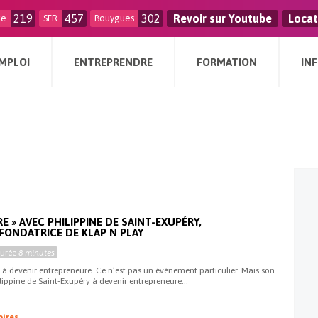
219
457
302
Revoir sur Youtube
Locat
ge
SFR
Bouygues
MPLOI
ENTREPRENDRE
FORMATION
IN
RE » AVEC PHILIPPINE DE SAINT-EXUPÉRY,
FONDATRICE DE KLAP N PLAY
Durée
8 minutes
à devenir entrepreneure. Ce n’est pas un événement particulier. Mais son
lippine de Saint-Exupéry à devenir entrepreneure...
oires