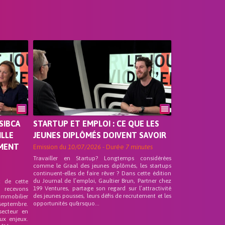
SIBCA
STARTUP ET EMPLOI : CE QUE LES
ILLE
JEUNES DIPLÔMÉS DOIVENT SAVOIR
EMENT
Emission du
10/07/2026
- Durée
7 minutes
Travailler en Startup? Longtemps considérées
comme le Graal des jeunes diplômés, les startups
continuent-elles de faire rêver ? Dans cette édition
du Journal de l’emploi, Gaultier Brun, Partner chez
t de cette
199 Ventures, partage son regard sur l’attractivité
s recevons
des jeunes pousses, leurs défis de recrutement et les
 Immobilier
opportunités qu&rsquo...
septembre.
secteur en
ux enjeux.