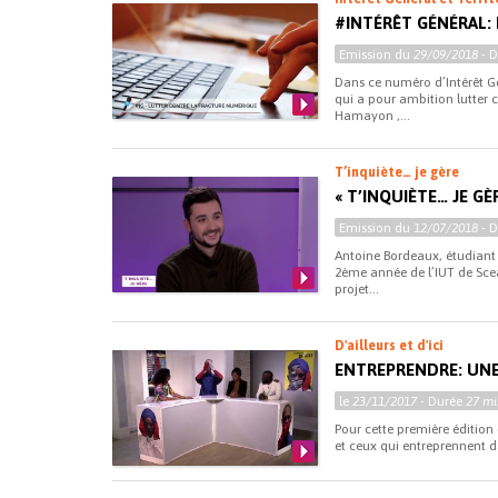
#INTÉRÊT GÉNÉRAL:
Emission du
29/09/2018
- 
Dans ce numéro d’Intérêt Gé
qui a pour ambition lutter c
Hamayon ,...
T’inquiète… je gère
« T’INQUIÈTE… JE G
Emission du
12/07/2018
- 
Antoine Bordeaux, étudiant
2ème année de l’IUT de Scea
projet...
D'ailleurs et d'ici
ENTREPRENDRE: UNE
le
23/11/2017
- Durée
27 mi
Pour cette première édition d
et ceux qui entreprennent da