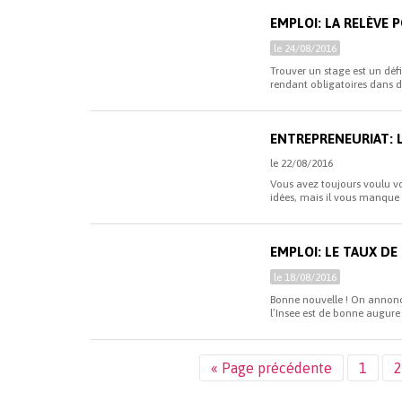
EMPLOI: LA RELÈVE
le 24/08/2016
Trouver un stage est un déf
rendant obligatoires dans de
ENTREPRENEURIAT: 
le 22/08/2016
Vous avez toujours voulu vo
idées, mais il vous manque u
EMPLOI: LE TAUX DE
le 18/08/2016
Bonne nouvelle ! On annonce
l’Insee est de bonne augure p
« Page précédente
1
2