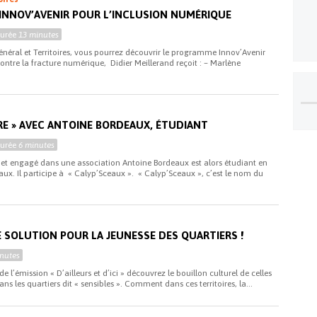
 INNOV’AVENIR POUR L’INCLUSION NUMÉRIQUE
Durée
13 minutes
néral et Territoires, vous pourrez découvrir le programme Innov’Avenir
ontre la fracture numérique, Didier Meillerand reçoit : – Marlène
ÈRE » AVEC ANTOINE BORDEAUX, ÉTUDIANT
Durée
6 minutes
 et engagé dans une association Antoine Bordeaux est alors étudiant en
ux. Il participe à « Calyp’Sceaux ». « Calyp’Sceaux », c’est le nom du
 SOLUTION POUR LA JEUNESSE DES QUARTIERS !
nutes
e l’émission « D’ailleurs et d’ici » découvrez le bouillon culturel de celles
ns les quartiers dit « sensibles ». Comment dans ces territoires, la...