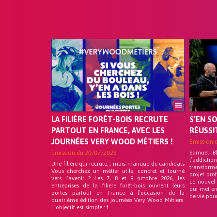
LA FILIÈRE FORÊT-BOIS RECRUTE
S’EN S
PARTOUT EN FRANCE, AVEC LES
RÉUSSI
JOURNÉES VERY WOOD MÉTIERS !
Emission 
Emission du
20/07/2026
Samuel B
l’addicti
Une filière qui recrute… mais manque de candidats
transform
Vous cherchez un métier utile, concret et tourné
projet pro
vers l’avenir ? Les 7, 8 et 9 octobre 2026, les
ce nouvel
entreprises de la filière forêt-bois ouvrent leurs
qui met en
portes partout en France à l’occasion de la
de vie pou
quatrième édition des journées Very Wood Métiers.
L’objectif est simple : f...