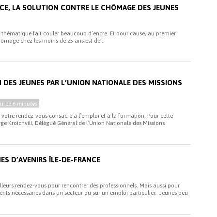
NCE, LA SOLUTION CONTRE LE CHÔMAGE DES JEUNES
te thématique fait couler beaucoup d’encre. Et pour cause, au premier
hômage chez les moins de 25 ans est de...
i
N DES JEUNES PAR L’UNION NATIONALE DES MISSIONS
Durée
6 minutes
t votre rendez-vous consacré à l’emploi et à la formation. Pour cette
ge Kroichvili, Délégué Général de l’Union Nationale des Missions
ES D’AVENIRS ÎLE-DE-FRANCE
illeurs rendez-vous pour rencontrer des professionnels. Mais aussi pour
ents nécessaires dans un secteur ou sur un emploi particulier. Jeunes peu