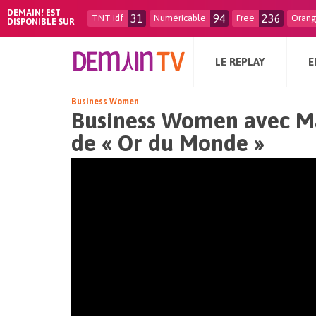
DEMAIN! EST
31
94
236
TNT idf
Numéricable
Free
Oran
DISPONIBLE SUR
LE REPLAY
E
Business Women
Business Women avec Ma
de « Or du Monde »