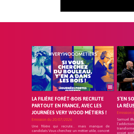
LA FILIÈRE FORÊT-BOIS RECRUTE
S’EN S
PARTOUT EN FRANCE, AVEC LES
LA RÉU
JOURNÉES VERY WOOD MÉTIERS !
Emission 
Emission du
20/07/2026
Samuel Bl
l’addicti
Une filière qui recrute… mais manque de
transforme
candidats Vous cherchez un métier utile, concret
projet pro