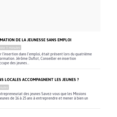
RMATION DE LA JEUNESSE SANS EMPLOI
urée
5 minutes
 l’insertion dans l’emploi, était présent lors du quatrième
formation. Jérôme Duflot, Conseiller en insertion
occupe des jeunes...
S LOCALES ACCOMPAGNENT LES JEUNES ?
nutes
entrepreneuriat des jeunes Savez-vous que les Missions
jeunes de 16 à 25 ans à entreprendre et mener à bien un