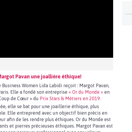
rgot Pavan une joallière éthique!
e Business Women Lida Labidi reçoit : Margot Pavan,
Paris. Elle a fondé son entreprise
« Or du Monde »
en
 Coup de Cœur » du
Prix Stars & Métiers en 2019.
, elle se bat pour une joaillerie éthique, plus
le. Elle entreprend avec un objectif bien précis en
teur afin de les rendre plus éthiques. Or du Monde est
mants et pierres précieuses éthiques. Margot Pavan est