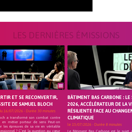
LES DERNIÈRES ÉMISSIONS
ORTIR ET SE RECONVERTIR,
BÂTIMENT BAS CARBONE : LE 
SSITE DE SAMUEL BLOCH
2026, ACCÉLÉRATEUR DE LA V
RÉSILIENTE FACE AU CHANG
du
16/07/2026
- Durée
30 minutes
CLIMATIQUE
och a transformé son combat contre
on en métier porteur de sens Peut-on
le
15/07/2026
- Durée
8 minutes
r les épreuves de sa vie en véritable
fessionnel ? C’est la question au cœur
Le Bâtiment Bas Carbone est le sujet 