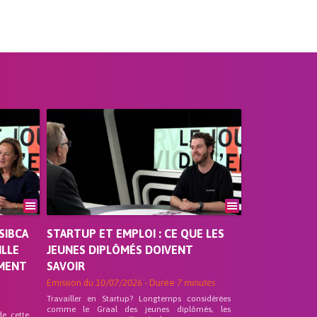
SIBCA
STARTUP ET EMPLOI : CE QUE LES
ILLE
JEUNES DIPLÔMÉS DOIVENT
EMENT
SAVOIR
Emission du
10/07/2026
- Durée
7 minutes
Travailler en Startup? Longtemps considérées
comme le Graal des jeunes diplômés, les
de cette