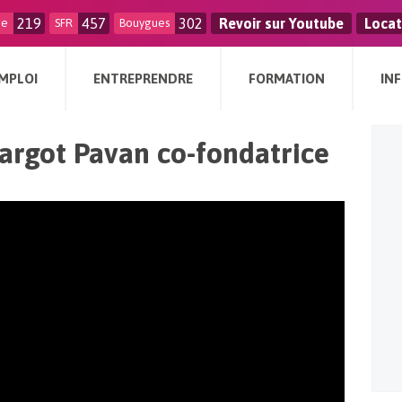
219
457
302
Revoir sur Youtube
Locat
ge
SFR
Bouygues
MPLOI
ENTREPRENDRE
FORMATION
IN
rgot Pavan co-fondatrice