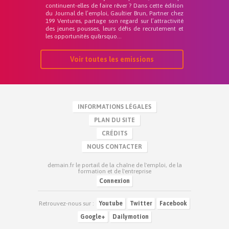
continuent-elles de faire rêver ? Dans cette édition
du Journal de l’emploi, Gaultier Brun, Partner chez
199 Ventures, partage son regard sur l’attractivité
des jeunes pousses, leurs défis de recrutement et
les opportunités qu&rsquo...
Voir toutes les emissions
INFORMATIONS LÉGALES
PLAN DU SITE
CRÉDITS
NOUS CONTACTER
demain.fr le portail de la chaîne de l'emploi, de la
formation et de l'entreprise
Connexion
Retrouvez-nous sur :
Youtube
Twitter
Facebook
Google+
Dailymotion