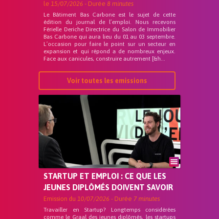
le
15/07/2026
- Durée
8 minutes
Le Bâtiment Bas Carbone est le sujet de cette
édition du journal de l’emploi. Nous recevons
Férielle Deriche Directrice du Salon de Immobilier
Bas Carbone qui aura lieu du 01 au 03 septembre.
L’occasion pour faire le point sur un secteur en
expansion et qui répond a de nombreux enjeux.
Face aux canicules, construire autrement [&h...
Voir toutes les emissions
STARTUP ET EMPLOI : CE QUE LES
JEUNES DIPLÔMÉS DOIVENT SAVOIR
Emission du
10/07/2026
- Durée
7 minutes
Travailler en Startup? Longtemps considérées
comme le Graal des jeunes diplômés, les startups