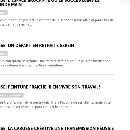
ISE: L’ESPACE BROCANTE OU LE SUCCÈS DANS LE
ONDE MAIN
utes
ain à le vent en poupe! Le marché de la seconde main offre aujourd’hui de
t la demande est là...
SE: UN DÉPART EN RETRAITE SEREIN
utes
un entrepreneur retraité! Une retraite sereine, car il a pu transmettre son
e ses salariés dans les meilleurs conditions....
SE: PEINTURE FRAÎCHE, BIEN VIVRE SON TRAVAIL!
Durée
5 minutes
re Fraîche, bien vivre son travail! Être à l’écoute de ses clients, mais aussi
t besoins est essentiel pour trouver le bonheur...
ISE: LA CABOSSE CRÉATIVE UNE TRANSMISSION RÉUSSIE