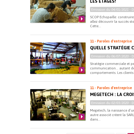
LES ÉTAGES!
Emission du
04/01/2021
- 
SCOP Echopaille: construire 
allez découvrir la succès s
Cette...
11 - Paroles d'entreprise
QUELLE STRATÉGIE 
Emission du
06/07/2020
- 
Stratégie commerciale et pet
communication… autant de f
comportements. Les clients d
11 - Paroles d'entreprise
MEGETECH : LA CRO
Emission du
02/03/2020
- 
Megetech, la naissance d’u
autre associé créent la SAR
dans...