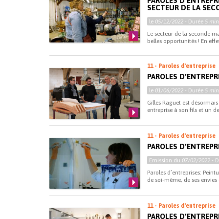
PAROLES D’ENTREPR
SECTEUR DE LA SEC
le
05/12/2022
- Durée
5 min
Le secteur de la seconde m
belles opportunités ! En effe
11 - Paroles d'entreprise
PAROLES D’ENTREPRI
le
01/06/2022
- Durée
5 min
Gilles Raguet est désormais 
entreprise à son fils et un d
11 - Paroles d'entreprise
PAROLES D’ENTREPRI
Emission du
07/02/2022
- 
Paroles d’entreprises: Peintu
de soi-même, de ses envies e
11 - Paroles d'entreprise
PAROLES D’ENTREPR