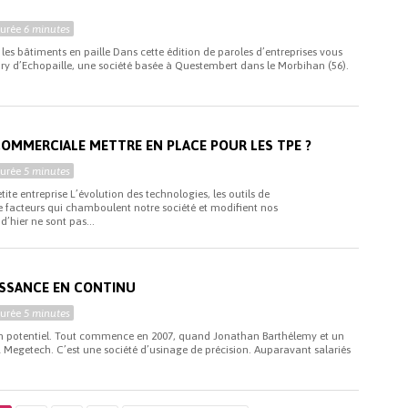
Durée
6 minutes
les bâtiments en paille Dans cette édition de paroles d’entreprises vous
tory d’Echopaille, une société basée à Questembert dans le Morbihan (56).
COMMERCIALE METTRE EN PLACE POUR LES TPE ?
Durée
5 minutes
ite entreprise L’évolution des technologies, les outils de
acteurs qui chamboulent notre société et modifient nos
’hier ne sont pas...
ISSANCE EN CONTINU
Durée
5 minutes
n potentiel. Tout commence en 2007, quand Jonathan Barthélemy et un
L Megetech. C’est une société d’usinage de précision. Auparavant salariés