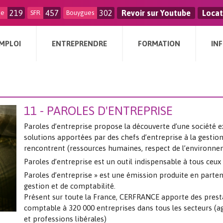
219
457
302
Revoir sur Youtube
Locat
ge
SFR
Bouygues
MPLOI
ENTREPRENDRE
FORMATION
IN
11 - PAROLES D'ENTREPRISE
Paroles d’entreprise propose la découverte d’une société e
solutions apportées par des chefs d’entreprise à la gestio
rencontrent (ressources humaines, respect de l’environn
Paroles d’entreprise est un outil indispensable à tous ceux 
Paroles d’entreprise » est une émission produite en parte
gestion et de comptabilité.
Présent sur toute la France, CERFRANCE apporte des prestat
comptable à 320 000 entreprises dans tous les secteurs (agr
et professions libérales)