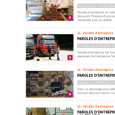
le
04/10/2021
- Durée
5 min
Paroles d’entreprise: la Ca
découvrir l’histoire d’une t
artisanale avec un atelier...
11 - Paroles d'entreprise
PAROLES D’ENTREP
Emission du
07/06/2021
- 
Paroles d’entreprise: les T
repreneur de l’entreprise Tr
11 - Paroles d'entreprise
PAROLES D’ENTREPRI
Emission du
05/04/2021
- 
Dans ce reportage vous allez
Gouzon dans la Creuse. L’acti
11 - Paroles d'entreprise
PAROLES D’ENTREPRI