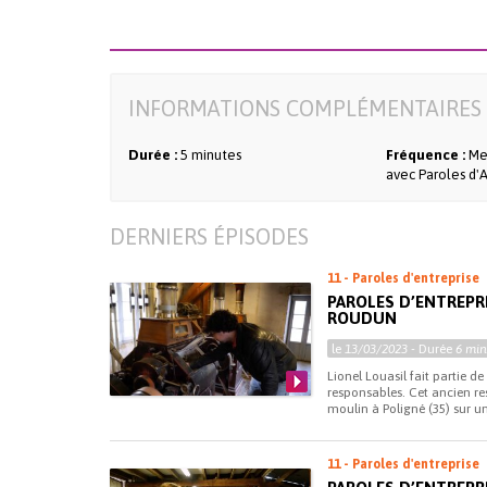
INFORMATIONS COMPLÉMENTAIRES 
Durée :
5 minutes
Fréquence :
Me
avec Paroles d'A
DERNIERS ÉPISODES
11 - Paroles d'entreprise
PAROLES D’ENTREPR
ROUDUN
le
13/03/2023
- Durée
6 min
Lionel Louasil fait partie d
responsables. Cet ancien r
moulin à Poligné (35) sur un
11 - Paroles d'entreprise