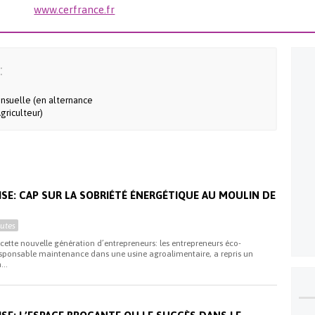
www.cerfrance.fr
:
nsuelle (en alternance
griculteur)
ISE: CAP SUR LA SOBRIÉTÉ ÉNERGÉTIQUE AU MOULIN DE
utes
e cette nouvelle génération d’entrepreneurs: les entrepreneurs éco-
esponsable maintenance dans une usine agroalimentaire, a repris un
...