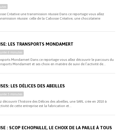
utes
bosse Créative une transmission réussie Dans ce reportage vous allez
ransmission réussie: celle de la Cabosse Créative, une chocolaterie
RISE: LES TRANSPORTS MONDAMERT
Durée
6 minutes
ransports Mondamert Dans ce reportage vous allez découvrir le parcours du
ansports Mondamert et ses choix en matière de suivi de l’activité de...
SES: LES DÉLICES DES ABEILLES
Durée
5 minutes
 découvrir l’histoire des Délices des abeilles, une SARL crée en 2010 à
vité de cette entreprise est la fabrication et...
SE : SCOP ECHOPAILLE, LE CHOIX DE LA PAILLE À TOUS