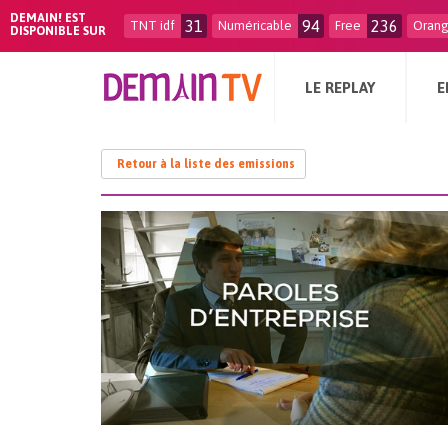
DEMAIN! EST
31
94
236
TNT idf
Numéricable
Free
Oran
DISPONIBLE SUR
LE REPLAY
E
Retour à la liste des emissions