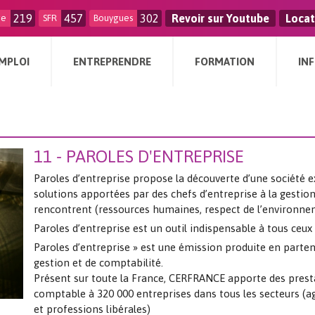
219
457
302
Revoir sur Youtube
Locat
ge
SFR
Bouygues
MPLOI
ENTREPRENDRE
FORMATION
IN
11 - PAROLES D'ENTREPRISE
Paroles d’entreprise propose la découverte d’une société e
solutions apportées par des chefs d’entreprise à la gestio
rencontrent (ressources humaines, respect de l’environn
Paroles d’entreprise est un outil indispensable à tous ceux 
Paroles d’entreprise » est une émission produite en parte
gestion et de comptabilité.
Présent sur toute la France, CERFRANCE apporte des prestat
comptable à 320 000 entreprises dans tous les secteurs (agr
et professions libérales)