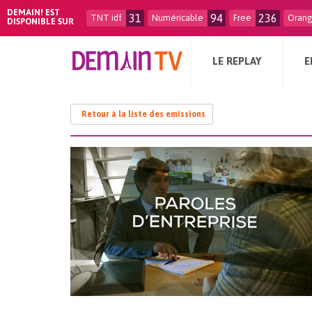
DEMAIN! EST
31
94
236
TNT idf
Numéricable
Free
Oran
DISPONIBLE SUR
LE REPLAY
E
Retour à la liste des emissions