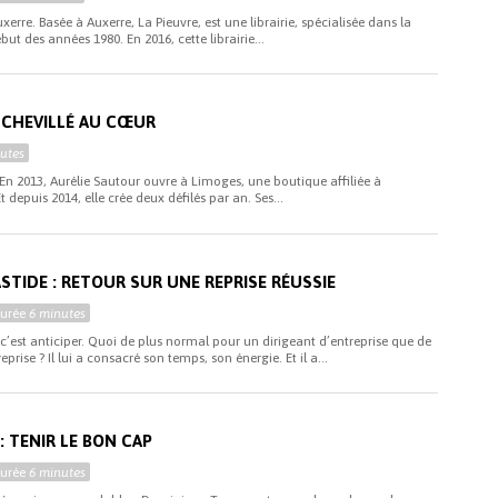
uxerre. Basée à Auxerre, La Pieuvre, est une librairie, spécialisée dans la
ut des années 1980. En 2016, cette librairie...
E CHEVILLÉ AU CŒUR
utes
 En 2013, Aurélie Sautour ouvre à Limoges, une boutique affiliée à
 depuis 2014, elle crée deux défilés par an. Ses...
STIDE : RETOUR SUR UNE REPRISE RÉUSSIE
Durée
6 minutes
c’est anticiper. Quoi de plus normal pour un dirigeant d’entreprise que de
prise ? Il lui a consacré son temps, son énergie. Et il a...
: TENIR LE BON CAP
Durée
6 minutes