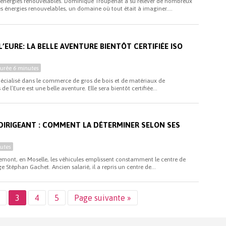
s énergies renouvelables. Dominique Troupenat a su relever de nombreux
es énergies renouvelables, un domaine où tout était à imaginer....
L’EURE: LA BELLE AVENTURE BIENTÔT CERTIFIÉE ISO
Durée
6 minutes
pécialisé dans le commerce de gros de bois et de matériaux de
de l’Eure est une belle aventure. Elle sera bientôt certifiée...
IRIGEANT : COMMENT LA DÉTERMINER SELON SES
utes
emont, en Moselle, les véhicules emplissent constamment le centre de
e Stéphan Gachet. Ancien salarié, il a repris un centre de...
3
4
5
Page suivante »