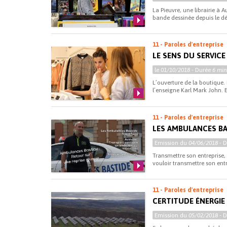
La Pieuvre, une librairie à A
bande dessinée depuis le déb
11 - Paroles d'entreprise
LE SENS DU SERVIC
le
01/10/2018
- Durée
6 min
L’ouverture de la boutique.
l’enseigne Karl Mark John. Et
11 - Paroles d'entreprise
LES AMBULANCES BA
Emission du
04/06/2018
- 
Transmettre son entreprise, 
vouloir transmettre son entre
11 - Paroles d'entreprise
CERTITUDE ÉNERGIE 
Emission du
05/02/2018
- 