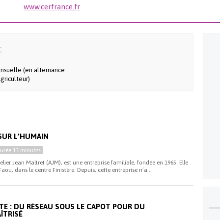
www.cerfrance.fr
:
nsuelle (en alternance
griculteur)
 SUR L’HUMAIN
Durée
13 minutes
elier Jean Maltret (AJM), est une entreprise familiale, fondée en 1965. Elle
ou, dans le centre Finistère. Depuis, cette entreprise n’a...
TE : DU RÉSEAU SOUS LE CAPOT POUR DU
ÎTRISÉ