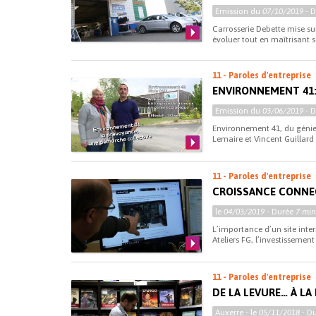
Emission du
07/10/2019
- 
Carrosserie Debette mise sur
évoluer tout en maîtrisant 
11 - Paroles d'entreprise
ENVIRONNEMENT 41:
Emission du
03/06/2019
- 
Environnement 41, du génie 
Lemaire et Vincent Guillard
11 - Paroles d'entreprise
CROISSANCE CONNEC
le
04/03/2019
- Durée
7 min
L’importance d’un site inte
Ateliers FG, l’investissement
11 - Paroles d'entreprise
DE LA LEVURE… À LA
Auxerre - le
05/11/2018
- D