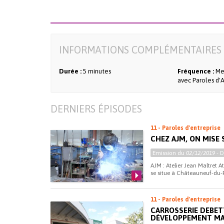
INFORMATIONS COMPLÉMENTAIRES 
Durée :
5 minutes
Fréquence :
Me
avec Paroles d'A
DERNIERS ÉPISODES
11 - Paroles d'entreprise
CHEZ AJM, ON MISE
Emission du
02/12/2019
- 
AJM : Atelier Jean Maltret At
se situe à Châteauneuf-du-Fa
11 - Paroles d'entreprise
CARROSSERIE DEBET
DÉVELOPPEMENT MA