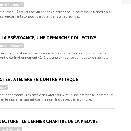
Durée
6 minutes
 le réseau À travers ses 40 années d’existence, la carrosserie Debette a su
ses fondamentaux pour perdurer dans le secteur de...
 LA PRÉVOYANCE, UNE DÉMARCHE COLLECTIVE
Durée
5 minutes
écologique et de la prévoyance. Portés par leurs convictions, Brigitte
 ont créé Environnement 41. C’est une entreprise de travaux en génie...
TÉE : ATELIERS FG CONTRE-ATTAQUE
utes
rnet performant : l’exemple des Ateliers FG Pour une entreprise, comme les
 en temps et en argent dans le numérique peut être difficile....
 LECTURE : LE DERNIER CHAPITRE DE LA PIEUVRE
urée
6 minutes