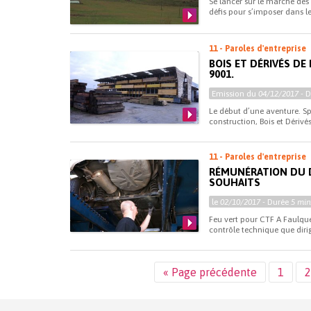
Se lancer sur le marché de
défis pour s’imposer dans l
11 - Paroles d'entreprise
BOIS ET DÉRIVÉS DE 
9001.
Emission du
04/12/2017
- 
Le début d’une aventure. S
construction, Bois et Dérivés 
11 - Paroles d'entreprise
RÉMUNÉRATION DU D
SOUHAITS
le
02/10/2017
- Durée
5 min
Feu vert pour CTF A Faulqu
contrôle technique que dirig
« Page précédente
1
2