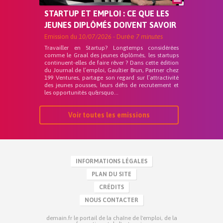
STARTUP ET EMPLOI : CE QUE LES
JEUNES DIPLÔMÉS DOIVENT SAVOIR
Emission du
10/07/2026
- Durée
7 minutes
Travailler en Startup? Longtemps considérées
comme le Graal des jeunes diplômés, les startups
continuent-elles de faire rêver ? Dans cette édition
du Journal de l’emploi, Gaultier Brun, Partner chez
199 Ventures, partage son regard sur l’attractivité
des jeunes pousses, leurs défis de recrutement et
les opportunités qu&rsquo...
Voir toutes les emissions
INFORMATIONS LÉGALES
PLAN DU SITE
CRÉDITS
NOUS CONTACTER
demain.fr le portail de la chaîne de l'emploi, de la