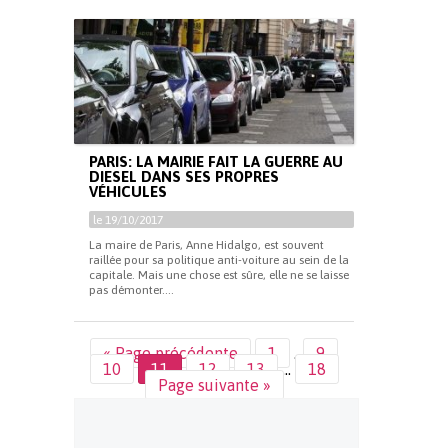
PARIS: LA MAIRIE FAIT LA GUERRE AU
DIESEL DANS SES PROPRES
VÉHICULES
le 19/10/2017
La maire de Paris, Anne Hidalgo, est souvent
raillée pour sa politique anti-voiture au sein de la
capitale. Mais une chose est sûre, elle ne se laisse
pas démonter....
« Page précédente
1
…
9
10
11
12
13
…
18
Page suivante »