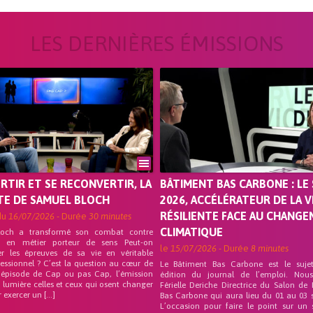
LES DERNIÈRES ÉMISSIONS
ORTIR ET SE RECONVERTIR, LA
BÂTIMENT BAS CARBONE : LE 
TE DE SAMUEL BLOCH
2026, ACCÉLÉRATEUR DE LA V
RÉSILIENTE FACE AU CHANG
du
16/07/2026
- Durée
30 minutes
CLIMATIQUE
loch a transformé son combat contre
on en métier porteur de sens Peut-on
le
15/07/2026
- Durée
8 minutes
er les épreuves de sa vie en véritable
fessionnel ? C’est la question au cœur de
Le Bâtiment Bas Carbone est le suje
 épisode de Cap ou pas Cap, l’émission
édition du journal de l’emploi. Nou
 lumière celles et ceux qui osent changer
Férielle Deriche Directrice du Salon de
r exercer un […]
Bas Carbone qui aura lieu du 01 au 03 
L’occasion pour faire le point sur un 