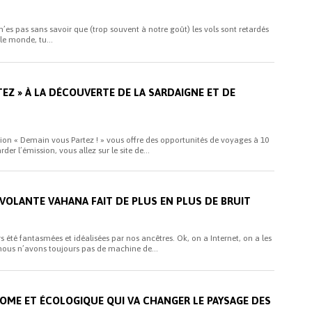
u n’es pas sans savoir que (trop souvent à notre goût) les vols sont retardés
e monde, tu...
EZ » À LA DÉCOUVERTE DE LA SARDAIGNE ET DE
sion « Demain vous Partez ! » vous offre des opportunités de voyages à 10
rder l’émission, vous allez sur le site de...
 VOLANTE VAHANA FAIT DE PLUS EN PLUS DE BRUIT
 été fantasmées et idéalisées par nos ancêtres. Ok, on a Internet, on a les
nous n’avons toujours pas de machine de...
NOME ET ÉCOLOGIQUE QUI VA CHANGER LE PAYSAGE DES