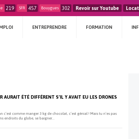
219
457
302
Revoir sur Youtube
Locat
ge
SFR
Bouygues
MPLOI
ENTREPRENDRE
FORMATION
IN
R AURAIT ÉTÉ DIFFÉRENT S’IL Y AVAIT EU LES DRONES
an c’est comme manger 3 kg de chocolat, c’est génial ! Mais tu n’es pas
ns endroits du globe, se baigner...