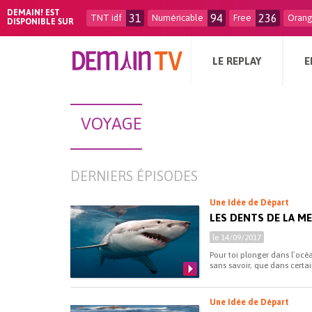
DEMAIN! EST
31
94
236
TNT idf
Numéricable
Free
Oran
DISPONIBLE SUR
LE REPLAY
E
VOYAGE
DERNIERS ÉPISODES
Une Idée de Départ
LES DENTS DE LA ME
le 14/09/2017
Pour toi plonger dans l’océ
sans savoir, que dans certai
Une Idée de Départ