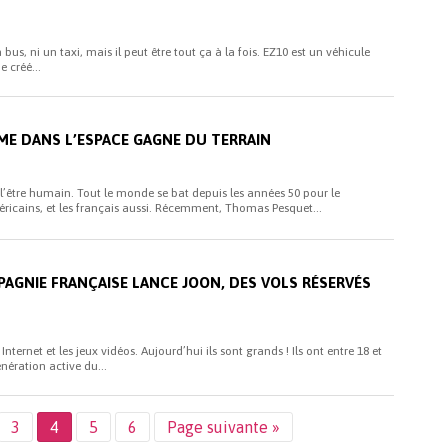
bus, ni un taxi, mais il peut être tout ça à la fois. EZ10 est un véhicule
 créé...
SME DANS L’ESPACE GAGNE DU TERRAIN
 l’être humain. Tout le monde se bat depuis les années 50 pour le
méricains, et les français aussi. Récemment, Thomas Pesquet...
PAGNIE FRANÇAISE LANCE JOON, DES VOLS RÉSERVÉS
nternet et les jeux vidéos. Aujourd’hui ils sont grands ! Ils ont entre 18 et
énération active du...
3
4
5
6
Page suivante »