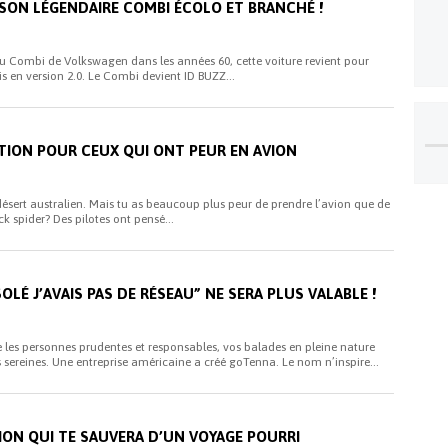
ON LÉGENDAIRE COMBI ÉCOLO ET BRANCHÉ !
du Combi de Volkswagen dans les années 60, cette voiture revient pour
is en version 2.0. Le Combi devient ID BUZZ...
ATION POUR CEUX QUI ONT PEUR EN AVION
le désert australien. Mais tu as beaucoup plus peur de prendre l’avion que de
ck spider? Des pilotes ont pensé...
OLÉ J’AVAIS PAS DE RÉSEAU” NE SERA PLUS VALABLE !
e les personnes prudentes et responsables, vos balades en pleine nature
sereines. Une entreprise américaine a créé goTenna. Le nom n’inspire...
TION QUI TE SAUVERA D’UN VOYAGE POURRI