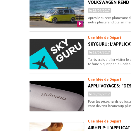
VOLKSWAGEN REND S
le 13/09/2017
Après le succès planétaire 
notre plus grand plaisir, ma
Une Idée de Départ
SKYGURU: L’APPLIC
le 12/09/2017
Tu rêverais d’aller visiter 
te faire piquer par la Redba
Une Idée de Départ
APPLI VOYAGES: “DÉS
le 08/09/2017
Pour les pétochards ou just
vont devenir beaucoup plus 
Une Idée de Départ
AIRHELP: L’APPLICA