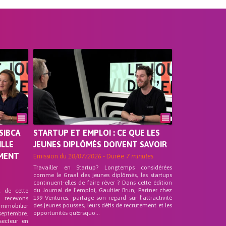
SIBCA
STARTUP ET EMPLOI : CE QUE LES
ILLE
JEUNES DIPLÔMÉS DOIVENT SAVOIR
EMENT
Emission du
10/07/2026
- Durée
7 minutes
Travailler en Startup? Longtemps considérées
comme le Graal des jeunes diplômés, les startups
continuent-elles de faire rêver ? Dans cette édition
du Journal de l’emploi, Gaultier Brun, Partner chez
t de cette
199 Ventures, partage son regard sur l’attractivité
s recevons
des jeunes pousses, leurs défis de recrutement et les
 Immobilier
opportunités qu&rsquo...
septembre.
secteur en