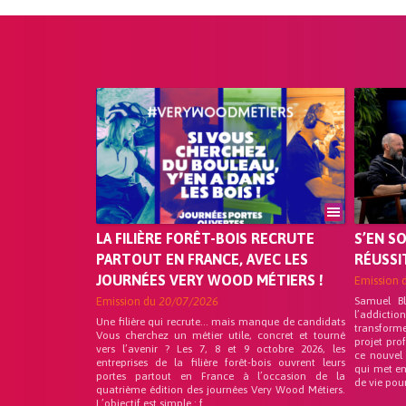
LA FILIÈRE FORÊT-BOIS RECRUTE
S’EN S
PARTOUT EN FRANCE, AVEC LES
RÉUSSI
JOURNÉES VERY WOOD MÉTIERS !
Emission 
Emission du
20/07/2026
Samuel B
l’addicti
Une filière qui recrute… mais manque de candidats
transform
Vous cherchez un métier utile, concret et tourné
projet pro
vers l’avenir ? Les 7, 8 et 9 octobre 2026, les
ce nouvel
entreprises de la filière forêt-bois ouvrent leurs
qui met en
portes partout en France à l’occasion de la
de vie pou
quatrième édition des journées Very Wood Métiers.
L’objectif est simple : f...