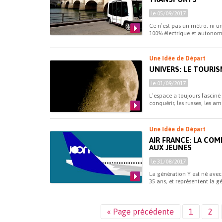
le 05/09/2017
Ce n’est pas un métro, ni un 
100% électrique et autonome
Une Idée de Départ
UNIVERS: LE TOURI
le 01/09/2017
L’espace a toujours fasciné
conquérir, les russes, les a
Une Idée de Départ
AIR FRANCE: LA COM
AUX JEUNES
le 31/08/2017
La génération Y est né avec I
35 ans, et représentent la g
« Page précédente
1
2